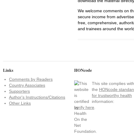
download the material directl
We welcome comments on this 
secure income from advertisem
free, comprehensive, authorit
and trainees around the world
Links
HONcode
Comments by Readers
This site complies wit
Country Associates
the
HONcode standar
Supporters
for trustworthy health
Author's Instructions/Citations
information:
Other Links
verify here
.