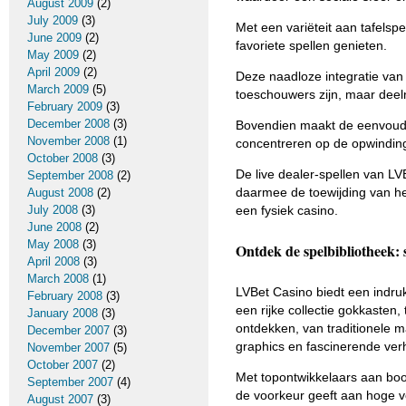
August 2009
(2)
July 2009
(3)
Met een variëteit aan tafelspe
June 2009
(2)
favoriete spellen genieten.
May 2009
(2)
April 2009
(2)
Deze naadloze integratie van 
March 2009
(5)
toeschouwers zijn, maar dee
February 2009
(3)
December 2008
(3)
Bovendien maakt de eenvoudig
November 2008
(1)
concentreren op de opwinding
October 2008
(3)
De live dealer-spellen van LV
September 2008
(2)
daarmee de toewijding van he
August 2008
(2)
July 2008
(3)
een fysiek casino.
June 2008
(2)
May 2008
(3)
Ontdek de spelbibliotheek: s
April 2008
(3)
March 2008
(1)
LVBet Casino biedt een indru
February 2008
(3)
een rijke collectie gokkasten
January 2008
(3)
ontdekken, van traditionele 
December 2007
(3)
graphics en fascinerende verh
November 2007
(5)
October 2007
(2)
Met topontwikkelaars aan boord
September 2007
(4)
de voorkeur geeft aan hoge vo
August 2007
(3)