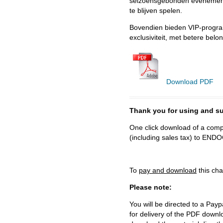
seizoensgebonden evenement
te blijven spelen.
Bovendien bieden VIP-program
exclusiviteit, met betere bel
Download PDF
Thank you for using and
One click download of a compl
(including sales tax) to 
To
pay and download
this cha
Please note:
You will be directed to a Payp
for delivery of the PDF downl