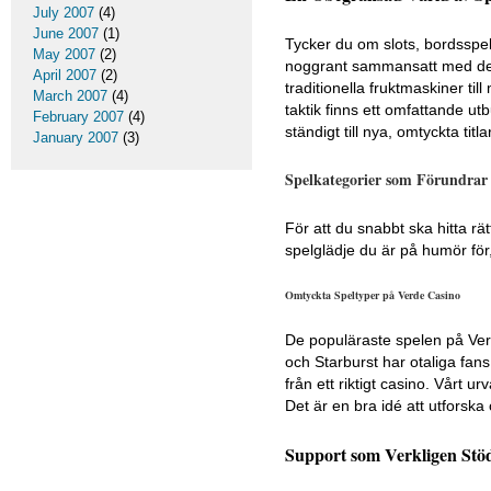
July 2007
(4)
June 2007
(1)
Tycker du om slots, bordsspel e
May 2007
(2)
noggrant sammansatt med de m
April 2007
(2)
traditionella fruktmaskiner ti
March 2007
(4)
taktik finns ett omfattande ut
February 2007
(4)
ständigt till nya, omtyckta titlar
January 2007
(3)
Spelkategorier som Förundrar
För att du snabbt ska hitta rät
spelglädje du är på humör för,
Omtyckta Speltyper på Verde Casino
De populäraste spelen på Verd
och Starburst har otaliga fans
från ett riktigt casino. Vårt 
Det är en bra idé att utforska 
Support som Verkligen Stö