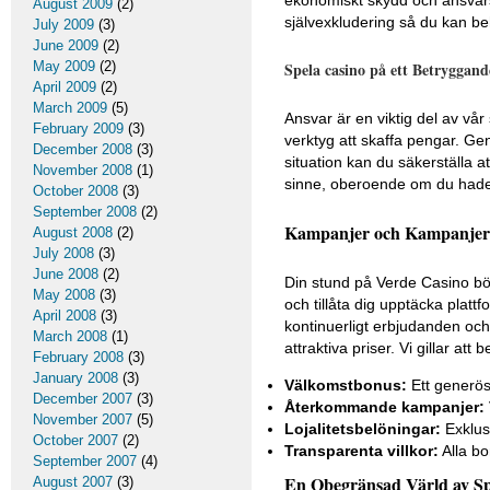
ekonomiskt skydd och ansvars
August 2009
(2)
självexkludering så du kan beh
July 2009
(3)
June 2009
(2)
May 2009
(2)
Spela casino på ett Betryggand
April 2009
(2)
March 2009
(5)
Ansvar är en viktig del av vår
February 2009
(3)
verktyg att skaffa pengar. G
December 2008
(3)
situation kan du säkerställa a
November 2008
(1)
sinne, oberoende om du hade vi
October 2008
(3)
September 2008
(2)
Kampanjer och Kampanjer 
August 2008
(2)
July 2008
(3)
June 2008
(2)
Din stund på Verde Casino bör
May 2008
(3)
och tillåta dig upptäcka plat
April 2008
(3)
kontinuerligt erbjudanden och
March 2008
(1)
attraktiva priser. Vi gillar att
February 2008
(3)
January 2008
(3)
Välkomstbonus:
Ett generöst
December 2007
(3)
Återkommande kampanjer:
November 2007
(5)
Lojalitetsbelöningar:
Exklusi
October 2007
(2)
Transparenta villkor:
Alla bo
September 2007
(4)
En Obegränsad Värld av Sp
August 2007
(3)