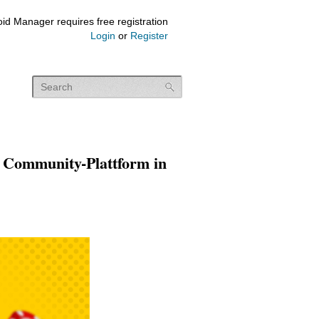
id Manager requires free registration
Login
or
Register
t Community-Plattform in