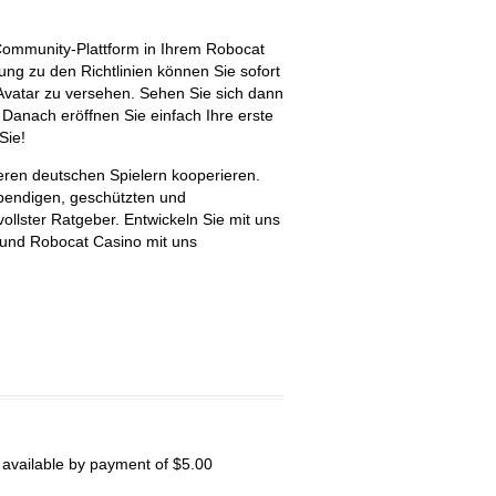
Community-Plattform in Ihrem Robocat
ng zu den Richtlinien können Sie sofort
Avatar zu versehen. Sehen Sie sich dann
 Danach eröffnen Sie einfach Ihre erste
Sie!
seren deutschen Spielern kooperieren.
lebendigen, geschützten und
llster Ratgeber. Entwickeln Sie mit uns
n und Robocat Casino mit uns
s available by payment of $5.00