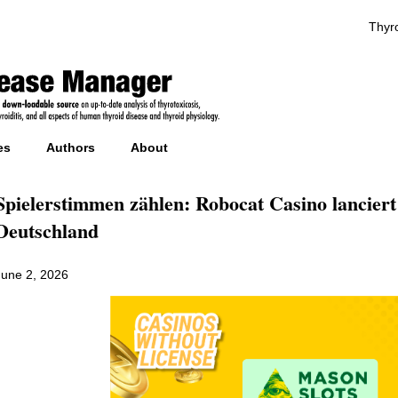
Thyro
es
Authors
About
Spielerstimmen zählen: Robocat Casino lancier
Deutschland
June 2, 2026