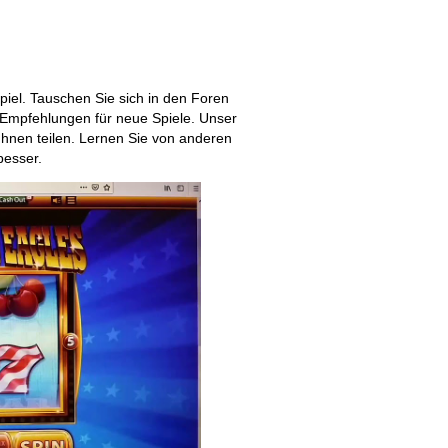
iel. Tauschen Sie sich in den Foren
h Empfehlungen für neue Spiele. Unser
Ihnen teilen. Lernen Sie von anderen
besser.