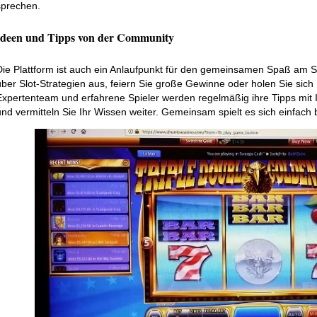
sprechen.
Ideen und Tipps von der Community
Die Plattform ist auch ein Anlaufpunkt für den gemeinsamen Spaß am Sp
über Slot-Strategien aus, feiern Sie große Gewinne oder holen Sie sic
Expertenteam und erfahrene Spieler werden regelmäßig ihre Tipps mit 
und vermitteln Sie Ihr Wissen weiter. Gemeinsam spielt es sich einfach 