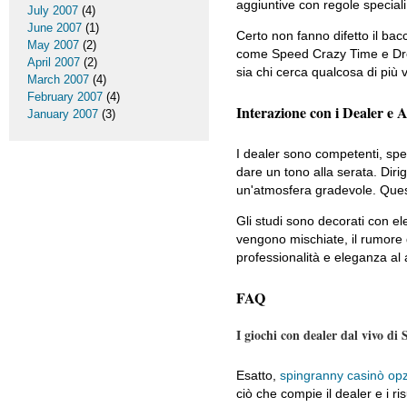
aggiuntive con regole speciali
July 2007
(4)
June 2007
(1)
Certo non fanno difetto il bac
May 2007
(2)
come Speed Crazy Time e Drea
April 2007
(2)
sia chi cerca qualcosa di più 
March 2007
(4)
February 2007
(4)
Interazione con i Dealer e 
January 2007
(3)
I dealer sono competenti, spes
dare un tono alla serata. Dir
un'atmosfera gradevole. Questo
Gli studi sono decorati con eleg
vengono mischiate, il rumore 
professionalità e eleganza al 
FAQ
I giochi con dealer dal vivo di
Esatto,
spingranny casinò opz
ciò che compie il dealer e i r