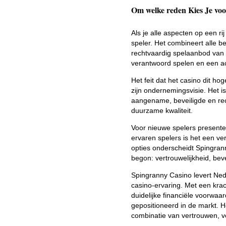
Om welke reden Kies Je vo
Als je alle aspecten op een r
speler. Het combineert alle b
rechtvaardig spelaanbod van t
verantwoord spelen en een ac
Het feit dat het casino dit h
zijn ondernemingsvisie. Het is
aangename, beveiligde en rec
duurzame kwaliteit.
Voor nieuwe spelers presente
ervaren spelers is het een v
opties onderscheidt Spingran
begon: vertrouwelijkheid, bevei
Spingranny Casino levert Ned
casino-ervaring. Met een krach
duidelijke financiële voorwaar
gepositioneerd in de markt. 
combinatie van vertrouwen, ve