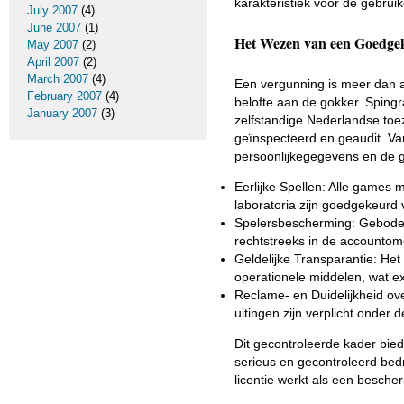
karakteristiek voor de gebrui
July 2007
(4)
June 2007
(1)
Het Wezen van een Goedgek
May 2007
(2)
April 2007
(2)
March 2007
(4)
Een vergunning is meer dan al
February 2007
(4)
belofte aan de gokker. Sping
January 2007
(3)
zelfstandige Nederlandse toe
geïnspecteerd en geaudit. Va
persoonlijkegegevens en de ga
Eerlijke Spellen: Alle game
laboratoria zijn goedgekeurd 
Spelersbescherming: Geboden t
rechtstreeks in de accountom
Geldelijke Transparantie: He
operationele middelen, wat ex
Reclame- en Duidelijkheid o
uitingen zijn verplicht onder 
Dit gecontroleerde kader bie
serieus en gecontroleerd bedr
licentie werkt als een besche