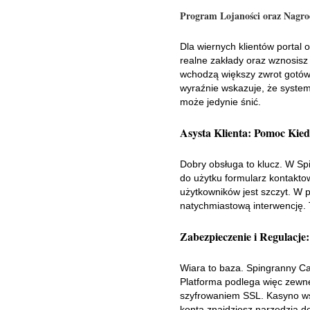
Program Lojaności oraz Nagro
Dla wiernych klientów portal
realne zakłady oraz wznosisz
wchodzą większy zwrot gotów
wyraźnie wskazuje, że systema
może jedynie śnić.
Asysta Klienta: Pomoc Kie
Dobry obsługa to klucz. W S
do użytku formularz kontakto
użytkowników jest szczyt. W 
natychmiastową interwencję. T
Zabezpieczenie i Regulacj
Wiara to baza. Spingranny C
Platforma podlega więc zewn
szyfrowaniem SSL. Kasyno ws
konta znajdziesz narzędzia d