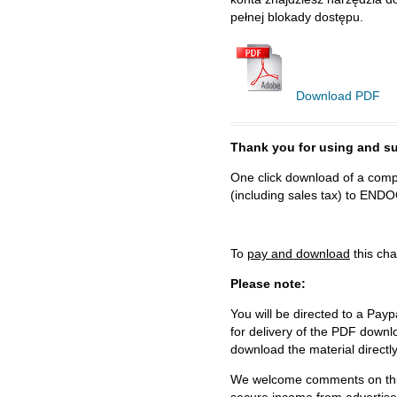
pełnej blokady dostępu.
Download PDF
Thank you for using and
One click download of a compl
(including sales tax) to 
To
pay and download
this cha
Please note:
You will be directed to a Payp
for delivery of the PDF downl
download the material directl
We welcome comments on this 