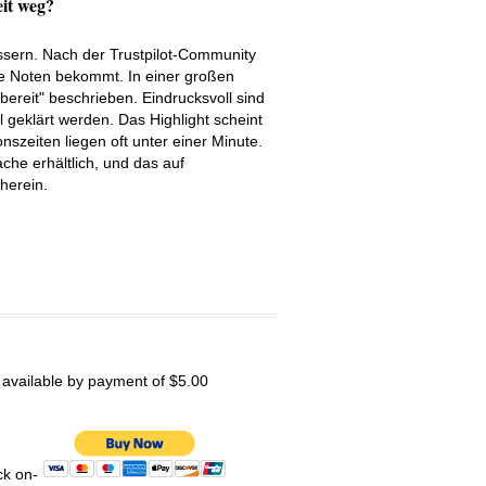
eit weg?
sern. Nach der Trustpilot-Community
e Noten bekommt. In einer großen
bereit" beschrieben. Eindrucksvoll sind
 geklärt werden. Das Highlight scheint
nszeiten liegen oft unter einer Minute.
che erhältlich, und das auf
herein.
s available by payment of $5.00
ick on-