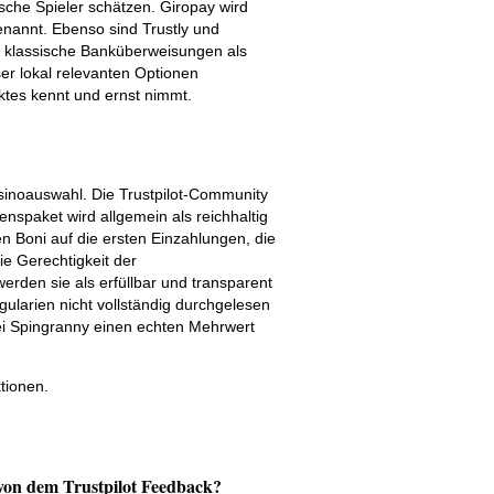
sche Spieler schätzen. Giropay wird
enannt. Ebenso sind Trustly und
 klassische Banküberweisungen als
ser lokal relevanten Optionen
ktes kennt und ernst nimmt.
asinoauswahl. Die Trustpilot-Community
enspaket wird allgemein als reichhaltig
n Boni auf die ersten Einzahlungen, die
ie Gerechtigkeit der
rden sie als erfüllbar und transparent
egularien nicht vollständig durchgelesen
bei Spingranny einen echten Mehrwert
tionen.
von dem Trustpilot Feedback?