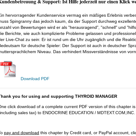
Kundenbetreuung & Support: Ist Hilfe jederzeit nur einen Klick w
Ein hervorragender Kundenservice vermag ein mäßiges Erlebnis verbes
muss Spingranny das jedoch kaum, da der Support durchweg exzellent
Anzahl von Bewertungen wird er als "herausragend", "schnell" und "hilfs
die Berichte, wie auch komplizierte Probleme gelassen und professionell
der Live-Chat zu sein: Er ist rund um die Uhr zugänglich und die Reaktio
Bedeutsam für deutsche Spieler: Der Support ist auch in deutscher Spra
muttersprachlichem Niveau. Das verhindert Missverständnisse von vorn
Download PDF
Thank you for using and supporting THYROID MANAGER
One click download of a complete current PDF version of this chapter i
(including sales tax) to ENDOCRINE EDUCATION / MDTEXT.COM,INC.
To
pay and download
this chapter by Credit card, or PayPal account, cl