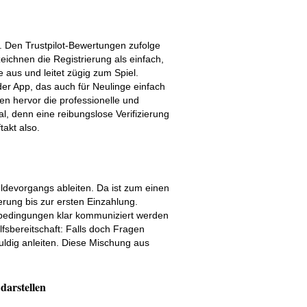
e. Den Trustpilot-Bewertungen zufolge
eichnen die Registrierung als einfach,
e aus und leitet zügig zum Spiel.
er App, das auch für Neulinge einfach
en hervor die professionelle und
al, denn eine reibungslose Verifizierung
takt also.
devorgangs ableiten. Da ist zum einen
erung bis zur ersten Einzahlung.
usbedingungen klar kommuniziert werden
sbereitschaft: Falls doch Fragen
duldig anleiten. Diese Mischung aus
darstellen