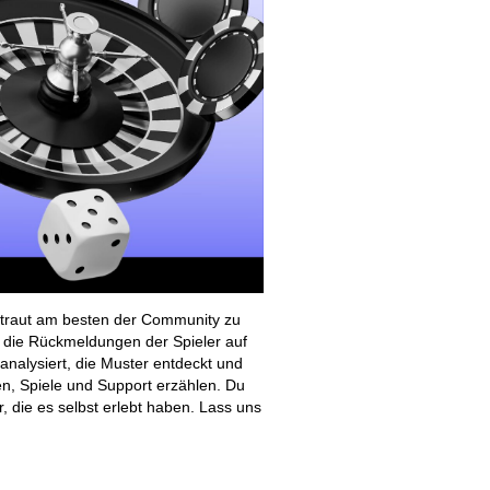
vertraut am besten der Community zu
 die Rückmeldungen der Spieler auf
nalysiert, die Muster entdeckt und
n, Spiele und Support erzählen. Du
 die es selbst erlebt haben. Lass uns