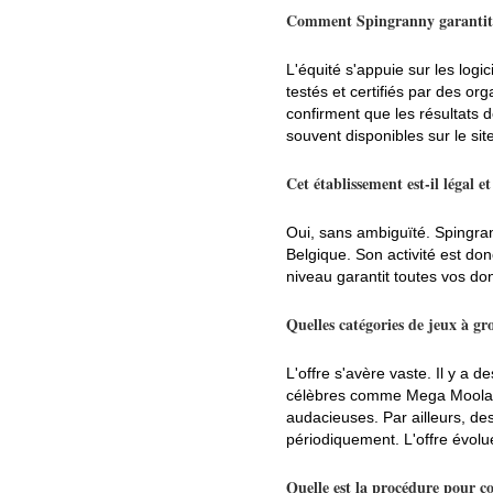
Comment Spingranny garantit-il
L'équité s'appuie sur les log
testés et certifiés par des 
confirment que les résultats d
souvent disponibles sur le sit
Cet établissement est-il légal e
Oui, sans ambiguïté. Spingr
Belgique. Son activité est don
niveau garantit toutes vos don
Quelles catégories de jeux à gr
L'offre s'avère vaste. Il y a 
célèbres comme Mega Moolah. 
audacieuses. Par ailleurs, d
périodiquement. L'offre évol
Quelle est la procédure pour co