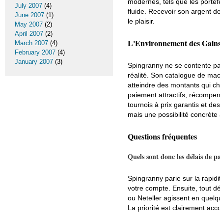
modernes, tels que les portefe
July 2007
(4)
fluide. Recevoir son argent de
June 2007
(1)
le plaisir.
May 2007
(2)
April 2007
(2)
L'Environnement des Gains
March 2007
(4)
February 2007
(4)
January 2007
(3)
Spingranny ne se contente pas
réalité. Son catalogue de ma
atteindre des montants qui ch
paiement attractifs, récompen
tournois à prix garantis et d
mais une possibilité concrète 
Questions fréquentes
Quels sont donc les délais de 
Spingranny parie sur la rapidi
votre compte. Ensuite, tout 
ou Neteller agissent en quelq
La priorité est clairement acco