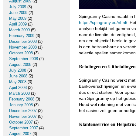
August 2009
(2)
July 2009
(3)
June 2009
(2)
Spingranny Casino maakt in h
May 2009
(2)
https://spingrany.eu/nl-nl/
. He
April 2009
(2)
analyse bekijkt het gamma va
March 2009
(5)
naar de licentie, de veilighe
February 2009
(3)
om een objectief beeld te ge
December 2008
(3)
is een betrouwbare en verant
November 2008
(1)
selectie spellen samenkomen
October 2008
(3)
September 2008
(2)
August 2008
(2)
Betalingen en Uitbetaling
July 2008
(3)
June 2008
(2)
Spingranny Casino werkt met b
May 2008
(3)
bankoverschrijvingen en e-wall
April 2008
(3)
dus direct starten. Voor opnam
March 2008
(1)
van Spingranny op het gebied 
February 2008
(3)
Houd wel rekening met verifi
January 2008
(3)
het casino zelf geen onnodige
December 2007
(3)
November 2007
(5)
October 2007
(2)
Klantenservice en Helpstru
September 2007
(4)
August 2007
(3)