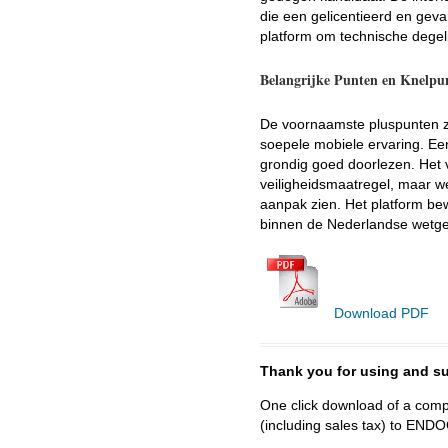
die een gelicentieerd en gev
platform om technische degel
Belangrijke Punten en Knelpu
De voornaamste pluspunten zi
soepele mobiele ervaring. Een
grondig goed doorlezen. Het v
veiligheidsmaatregel, maar w
aanpak zien. Het platform be
binnen de Nederlandse wetge
Download PDF
Thank you for using and
One click download of a compl
(including sales tax) to 