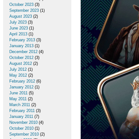
October 2023
(3)
September 2023
(1)
August 2023
(2)
July 2023
(3)
June 2023
(1)
April 2013
(1)
February 2013
(3)
January 2013
(1)
December 2012
(4)
October 2012
(3)
August 2012
(2)
July 2012
(1)
May 2012
(2)
February 2012
(6)
January 2012
(1)
June 2011
(5)
May 2011
(2)
March 2011
(2)
February 2011
(3)
January 2011
(7)
November 2010
(4)
October 2010
(1)
September 2010
(2)