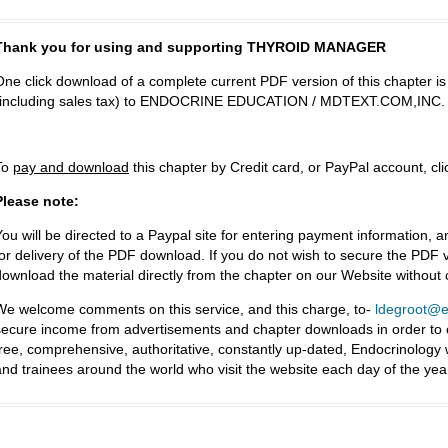
Thank you for using and supporting THYROID MANAGER
One click download of a complete current PDF version of this chapter i
(including sales tax) to ENDOCRINE EDUCATION / MDTEXT.COM,INC.
To
pay and download
this chapter by Credit card, or PayPal account, cl
Please note:
You will be directed to a Paypal site for entering payment information, a
for delivery of the PDF download. If you do not wish to secure the PDF v
download the material directly from the chapter on our Website without
We welcome comments on this service, and this charge, to-
ldegroot@ea
secure income from advertisements and chapter downloads in order to co
free, comprehensive, authoritative, constantly up-dated, Endocrinology
and trainees around the world who visit the website each day of the yea