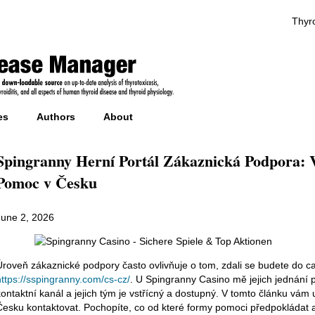
Thyro
es
Authors
About
Spingranny Herní Portál Zákaznická Podpora: 
Pomoc v Česku
June 2, 2026
Úroveň zákaznické podpory často ovlivňuje o tom, zdali se budete do ca
https://sspingranny.com/cs-cz/
. U Spingranny Casino mě jejich jednání p
kontaktní kanál a jejich tým je vstřícný a dostupný. V tomto článku vám 
Česku kontaktovat. Pochopíte, co od které formy pomoci předpokládat a 