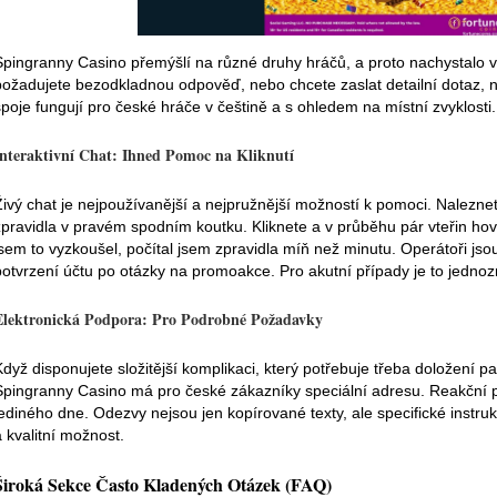
Spingranny Casino přemýšlí na různé druhy hráčů, a proto nachystalo víc
požadujete bezodkladnou odpověď, nebo chcete zaslat detailní dotaz, 
spoje fungují pro české hráče v češtině a s ohledem na místní zvyklost
Interaktivní Chat: Ihned Pomoc na Kliknutí
Živý chat je nejpoužívanější a nejpružnější možností k pomoci. Nalezne
zpravidla v pravém spodním koutku. Kliknete a v průběhu pár vteřin h
jsem to vyzkoušel, počítal jsem zpravidla míň než minutu. Operátoři jsou
potvrzení účtu po otázky na promoakce. Pro akutní případy je to jedn
Elektronická Podpora: Pro Podrobné Požadavky
Když disponujete složitější komplikaci, který potřebuje třeba doložení pa
Spingranny Casino má pro české zákazníky speciální adresu. Reakční p
jediného dne. Odezvy nejsou jen kopírované texty, ale specifické instruk
a kvalitní možnost.
Široká Sekce Často Kladených Otázek (FAQ)