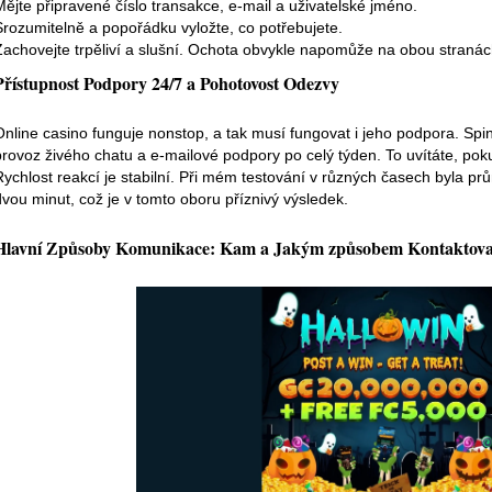
Mějte připravené číslo transakce, e-mail a uživatelské jméno.
Srozumitelně a popořádku vyložte, co potřebujete.
Zachovejte trpěliví a slušní. Ochota obvykle napomůže na obou stranác
Přístupnost Podpory 24/7 a Pohotovost Odezvy
Online casino funguje nonstop, a tak musí fungovat i jeho podpora. Spi
provoz živého chatu a e-mailové podpory po celý týden. To uvítáte, pok
Rychlost reakcí je stabilní. Při mém testování v různých časech byla 
dvou minut, což je v tomto oboru příznivý výsledek.
Hlavní Způsoby Komunikace: Kam a Jakým způsobem Kontaktova