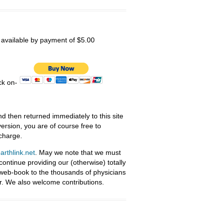
s available by payment of $5.00
ick on-
nd then returned immediately to this site
ersion, you are of course free to
 charge.
rthlink.net
. May we note that we must
ntinue providing our (otherwise) totally
 web-book to the thousands of physicians
r. We also welcome contributions.