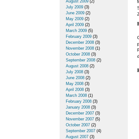
August 2009
(2)
July 2009
(3)
June 2009
(2)
May 2009
(2)
April 2009
(2)
March 2009
(5)
February 2009
(3)
December 2008
(3)
November 2008
(1)
October 2008
(3)
September 2008
(2)
August 2008
(2)
July 2008
(3)
June 2008
(2)
May 2008
(3)
April 2008
(3)
March 2008
(1)
February 2008
(3)
January 2008
(3)
December 2007
(3)
November 2007
(5)
October 2007
(2)
September 2007
(4)
August 2007
(3)