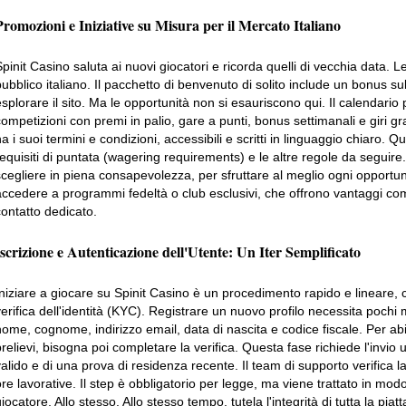
Promozioni e Iniziative su Misura per il Mercato Italiano
Spinit Casino saluta ai nuovi giocatori e ricorda quelli di vecchia data. 
pubblico italiano. Il pacchetto di benvenuto di solito include un bonus sul
esplorare il sito. Ma le opportunità non si esauriscono qui. Il calendario
competizioni con premi in palio, gare a punti, bonus settimanali e giri gr
a i suoi termini e condizioni, accessibili e scritti in linguaggio chiaro. 
requisiti di puntata (wagering requirements) e le altre regole da seguir
scegliere in piena consapevolezza, per sfruttare al meglio ogni opportunit
accedere a programmi fedeltà o club esclusivi, che offrono vantaggi com
contatto dedicato.
Iscrizione e Autenticazione dell'Utente: Un Iter Semplificato
Iniziare a giocare su Spinit Casino è un procedimento rapido e lineare, ch
verifica dell'identità (KYC). Registrare un nuovo profilo necessita pochi 
ome, cognome, indirizzo email, data di nascita e codice fiscale. Per abilit
prelievi, bisogna poi completare la verifica. Questa fase richiede l'invio
valido e di una prova di residenza recente. Il team di supporto verifica
ore lavorative. Il step è obbligatorio per legge, ma viene trattato in modo
iocatore. Allo stesso. Allo stesso tempo, tutela l'integrità di tutta la pia