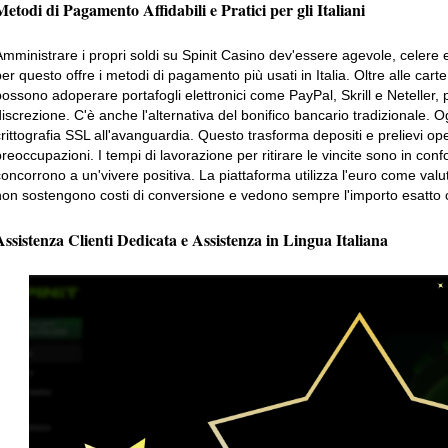
Metodi di Pagamento Affidabili e Pratici per gli Italiani
Amministrare i propri soldi su Spinit Casino dev'essere agevole, celere 
er questo offre i metodi di pagamento più usati in Italia. Oltre alle cart
ossono adoperare portafogli elettronici come PayPal, Skrill e Neteller, pr
discrezione. C'è anche l'alternativa del bonifico bancario tradizionale. O
crittografia SSL all'avanguardia. Questo trasforma depositi e prelievi op
preoccupazioni. I tempi di lavorazione per ritirare le vincite sono in conf
oncorrono a un'vivere positiva. La piattaforma utilizza l'euro come valuta 
non sostengono costi di conversione e vedono sempre l'importo esatto 
Assistenza Clienti Dedicata e Assistenza in Lingua Italiana