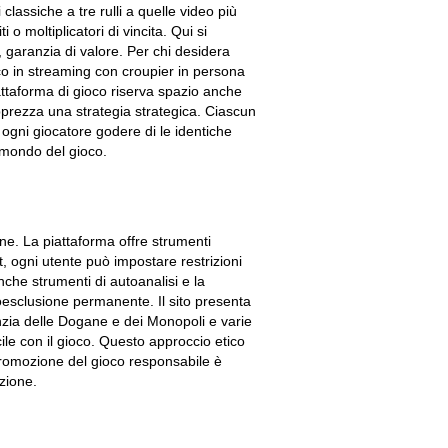
 classiche a tre rulli a quelle video più
 o moltiplicatori di vincita. Qui si
garanzia di valore. Per chi desidera
oco in streaming con croupier in persona
attaforma di gioco riserva spazio anche
apprezza una strategia strategica. Ciascun
e ogni giocatore godere di le identiche
 mondo del gioco.
ne. La piattaforma offre strumenti
t, ogni utente può impostare restrizioni
anche strumenti di autoanalisi e la
oesclusione permanente. Il sito presenta
enzia delle Dogane e dei Monopoli e varie
cile con il gioco. Questo approccio etico
 promozione del gioco responsabile è
zione.