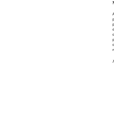
p
p
c