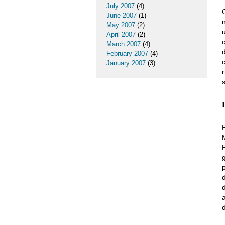
July 2007
(4)
June 2007
(1)
May 2007
(2)
April 2007
(2)
March 2007
(4)
d
February 2007
(4)
January 2007
(3)
P
g
a