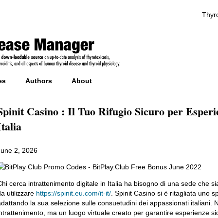
Thyro
es
Authors
About
Spinit Casino : Il Tuo Rifugio Sicuro per Esperi
Italia
June 2, 2026
hi cerca intrattenimento digitale in Italia ha bisogno di una sede che sia
da utilizzare
https://spinit.eu.com/it-it/
. Spinit Casino si è ritagliata uno s
adattando la sua selezione sulle consuetudini dei appassionati italiani. N
intrattenimento, ma un luogo virtuale creato per garantire esperienze si