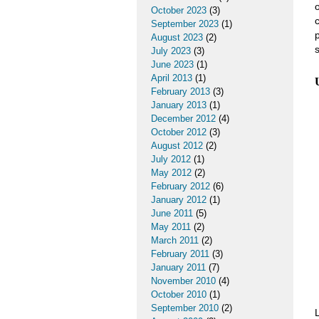
October 2023
(3)
September 2023
(1)
p
August 2023
(2)
s
July 2023
(3)
June 2023
(1)
April 2013
(1)
February 2013
(3)
January 2013
(1)
December 2012
(4)
October 2012
(3)
August 2012
(2)
July 2012
(1)
May 2012
(2)
February 2012
(6)
January 2012
(1)
June 2011
(5)
May 2011
(2)
March 2011
(2)
February 2011
(3)
January 2011
(7)
November 2010
(4)
October 2010
(1)
September 2010
(2)