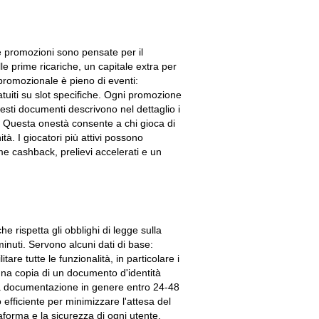
Le promozioni sono pensate per il
le prime ricariche, un capitale extra per
 promozionale è pieno di eventi:
atuiti su slot specifiche. Ogni promozione
Questi documenti descrivono nel dettaglio i
e. Questa onestà consente a chi gioca di
à. I giocatori più attivi possono
e cashback, prelievi accelerati e un
e rispetta gli obblighi di legge sulla
minuti. Servono alcuni dati di base:
are tutte le funzionalità, in particolare i
 una copia di un documento d'identità
 la documentazione in genere entro 24-48
 efficiente per minimizzare l'attesa del
ttaforma e la sicurezza di ogni utente.