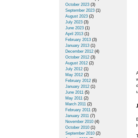
October 2023
(3)
September 2023
(1)
August 2023
(2)
July 2023
(3)
June 2023
(1)
April 2013
(1)
February 2013
(3)
January 2013
(1)
December 2012
(4)
October 2012
(3)
August 2012
(2)
July 2012
(1)
A
May 2012
(2)
February 2012
(6)
January 2012
(1)
June 2011
(5)
May 2011
(2)
March 2011
(2)
February 2011
(3)
January 2011
(7)
November 2010
(4)
October 2010
(1)
September 2010
(2)