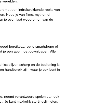
he werelden.
tnert met een indrukwekkende reeks van
en. Houd je van films, mythen of
r en je even laat wegdromen van de
er goed bereikbaar op je smartphone of
dat je een app moet downloaden. Alle
hics blijven scherp en de bediening is
nnen handbereik zijn, waar je ook bent in
entie, neemt verantwoord spelen dan ook
dt. Je kunt makkelijk stortingslimieten,