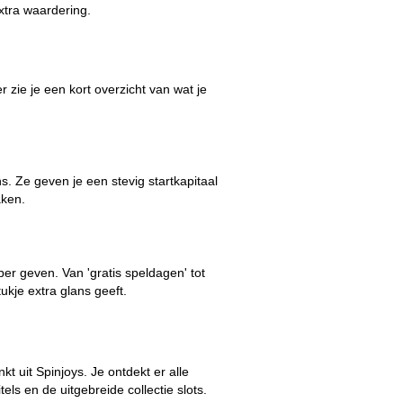
extra waardering.
r zie je een kort overzicht van wat je
. Ze geven je een stevig startkapitaal
aken.
per geven. Van 'gratis speldagen' tot
ukje extra glans geeft.
kt uit Spinjoys. Je ontdekt er alle
els en de uitgebreide collectie slots.