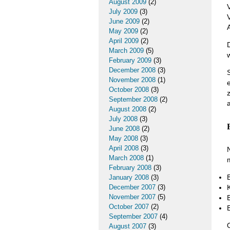
August 2009
(2)
V
July 2009
(3)
June 2009
(2)
May 2009
(2)
April 2009
(2)
March 2009
(5)
February 2009
(3)
December 2008
(3)
November 2008
(1)
October 2008
(3)
September 2008
(2)
August 2008
(2)
July 2008
(3)
June 2008
(2)
May 2008
(3)
April 2008
(3)
March 2008
(1)
February 2008
(3)
January 2008
(3)
December 2007
(3)
November 2007
(5)
October 2007
(2)
September 2007
(4)
August 2007
(3)