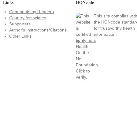
Links
HONcode
Comments by Readers
This site complies wit
Country Associates
the
HONcode standar
Supporters
for trustworthy health
Author's Instructions/Citations
information:
Other Links
verify here
.