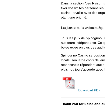
Dans la section "Jeu Raisonna
fixer vos limites personnelle
casino travaille avec des orga
étant une priorité.
Les jeux sont-ils vraiment équi
Tous les jeux de Spinogrino C
auditeurs indépendants. Ce sy
belge exige en plus des audits
Spinogrino Casino se positio
locale, son large choix de j
responsable répondent aux at
plaisir du jeu s’accorde avec l
Download PDF
Thank you for using and