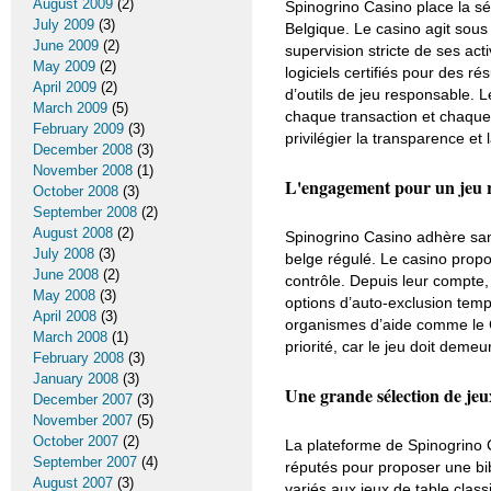
August 2009
(2)
Spinogrino Casino place la sé
July 2009
(3)
Belgique. Le casino agit sous
June 2009
(2)
supervision stricte de ses acti
May 2009
(2)
logiciels certifiés pour des ré
April 2009
(2)
d’outils de jeu responsable.
March 2009
(5)
chaque transaction et chaque
February 2009
(3)
privilégier la transparence et 
December 2008
(3)
November 2008
(1)
L'engagement pour un jeu 
October 2008
(3)
September 2008
(2)
August 2008
(2)
Spinogrino Casino adhère san
July 2008
(3)
belge régulé. Le casino propo
June 2008
(2)
contrôle. Depuis leur compte,
May 2008
(3)
options d’auto-exclusion temp
April 2008
(3)
organismes d’aide comme le C
March 2008
(1)
priorité, car le jeu doit dem
February 2008
(3)
January 2008
(3)
Une grande sélection de jeu
December 2007
(3)
November 2007
(5)
October 2007
(2)
La plateforme de Spinogrino C
September 2007
(4)
réputés pour proposer une b
August 2007
(3)
variés aux jeux de table classi