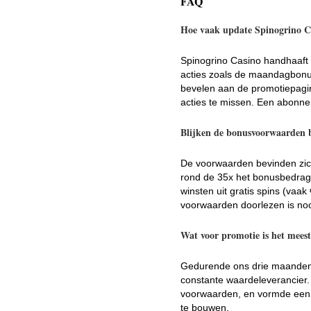
FAQ
Hoe vaak update Spinogrino C
Spinogrino Casino handhaaft 
acties zoals de maandagbonu
bevelen aan de promotiepagin
acties te missen. Een abonn
Blijken de bonusvoorwaarden b
De voorwaarden bevinden zic
rond de 35x het bonusbedrag,
winsten uit gratis spins (vaa
voorwaarden doorlezen is noo
Wat voor promotie is het meest
Gedurende ons drie maanden
constante waardeleverancier. 
voorwaarden, en vormde een u
te bouwen.