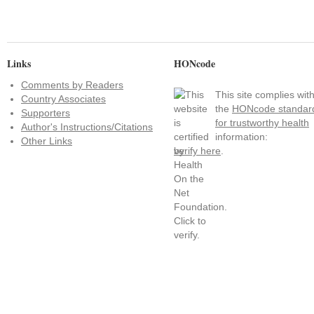
Links
HONcode
Comments by Readers
This site complies wit
Country Associates
the
HONcode standar
Supporters
for trustworthy health
Author's Instructions/Citations
information:
Other Links
verify here
.