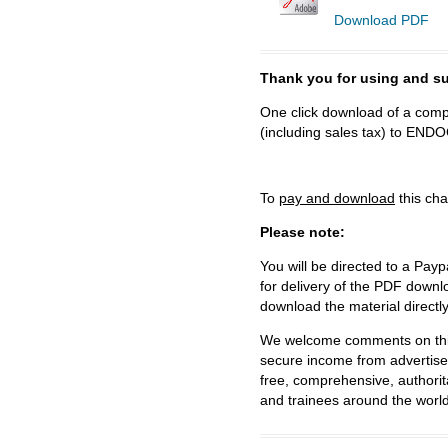
Download PDF
Thank you for using and
One click download of a compl
(including sales tax) to 
To
pay and download
this cha
Please note:
You will be directed to a Payp
for delivery of the PDF downl
download the material directl
We welcome comments on this 
secure income from advertisem
free, comprehensive, authorit
and trainees around the world