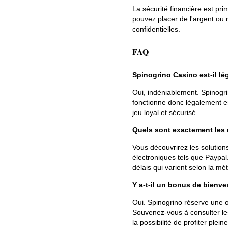
La sécurité financière est pr
pouvez placer de l'argent ou 
confidentielles.
FAQ
Spinogrino Casino est-il lé
Oui, indéniablement. Spinogrin
fonctionne donc légalement e
jeu loyal et sécurisé.
Quels sont exactement les
Vous découvrirez les solutions
électroniques tels que Paypal
délais qui varient selon la m
Y a-t-il un bonus de bienv
Oui. Spinogrino réserve une 
Souvenez-vous à consulter les
la possibilité de profiter plei