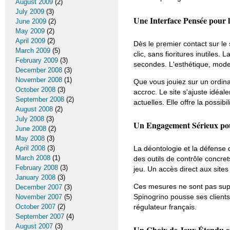
August 2009
(2)
July 2009
(3)
Une Interface Pensée pour l
June 2009
(2)
May 2009
(2)
April 2009
(2)
Dès le premier contact sur le 
March 2009
(5)
clic, sans fioritures inutiles.
February 2009
(3)
secondes. L'esthétique, modern
December 2008
(3)
November 2008
(1)
Que vous jouiez sur un ordina
October 2008
(3)
accroc. Le site s'ajuste idéal
September 2008
(2)
actuelles. Elle offre la possib
August 2008
(2)
July 2008
(3)
Un Engagement Sérieux pou
June 2008
(2)
May 2008
(3)
April 2008
(3)
La déontologie et la défense 
March 2008
(1)
des outils de contrôle concre
February 2008
(3)
jeu. Un accès direct aux sites
January 2008
(3)
Ces mesures ne sont pas superf
December 2007
(3)
Spinogrino pousse ses clients 
November 2007
(5)
October 2007
(2)
régulateur français.
September 2007
(4)
August 2007
(3)
Un Choix de Jeux Étendu e