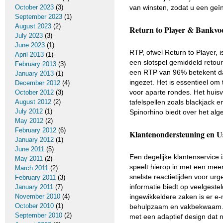
October 2023
(3)
van winsten, zodat u een ge
September 2023
(1)
August 2023
(2)
Return to Player & Bankvoo
July 2023
(3)
June 2023
(1)
RTP, ofwel Return to Player, i
April 2013
(1)
een slotspel gemiddeld retour
February 2013
(3)
een RTP van 96% betekent dat 
January 2013
(1)
ingezet. Het is essentieel om
December 2012
(4)
voor aparte rondes. Het huis
October 2012
(3)
August 2012
(2)
tafelspellen zoals blackjack en
July 2012
(1)
Spinorhino biedt over het al
May 2012
(2)
February 2012
(6)
Klantenondersteuning en U
January 2012
(1)
June 2011
(5)
Een degelijke klantenservice 
May 2011
(2)
speelt hierop in met een meert
March 2011
(2)
snelste reactietijden voor ur
February 2011
(3)
informatie biedt op veelgeste
January 2011
(7)
November 2010
(4)
ingewikkeldere zaken is er e
October 2010
(1)
behulpzaam en vakbekwaam. D
September 2010
(2)
met een adaptief design dat 