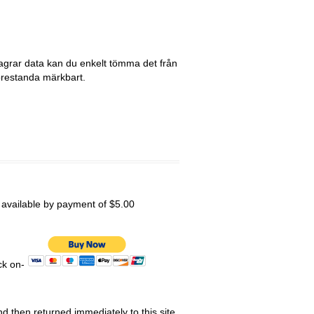
 lagrar data kan du enkelt tömma det från
 prestanda märkbart.
s available by payment of $5.00
ick on-
nd then returned immediately to this site