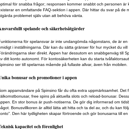
optimal för snabba frågor; responsen kommer snabbt och personen är 
existerar en omfattande FAQ-sektion i appen. Där hittar du svar på de m
åtgärda problemet själv utan att behöva vänta.
Ansvarsfullt spelande och säkerhetsåtgärder
Funktionerna för spelansvar är inte undangömda någonstans, de är en c
midigt i inställningarna. Där kan du sätta gränser för hur mycket du vill in
Förändringarna sker direkt. Appen har dessutom en snabbgenväg till Spe
av ditt konto autonomt. För kontosäkerheten kan du starta tvåfaktorsaut
Spinsino ser till spelarnas mående på fullaste allvar, även från mobilen.
Unika bonusar och promotioner i appen
Som appanvändare på Spinsino får du ofta extra uppmärksamhet. Det 
välkomstbonusar, free spins på aktuella slots och reload-bonusar. Dessa ä
appen. En stor bonus är push-notiserna. De gör dig informerad om tids
ågot. Bonusvillkoren är alltid lätta att hitta och ta del av, och du kan fö
konto". Den här tydligheten skapar förtroende och gör bonusarna till en r
Teknisk kapacitet och förenlighet