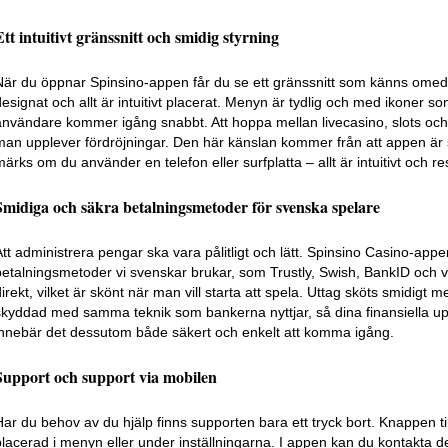
Ett intuitivt gränssnitt och smidig styrning
När du öppnar Spinsino-appen får du se ett gränssnitt som känns omedel
designat och allt är intuitivt placerat. Menyn är tydlig och med ikoner so
användare kommer igång snabbt. Att hoppa mellan livecasino, slots och
man upplever fördröjningar. Den här känslan kommer från att appen ä
märks om du använder en telefon eller surfplatta – allt är intuitivt och re
Smidiga och säkra betalningsmetoder för svenska spelare
Att administrera pengar ska vara pålitligt och lätt. Spinsino Casino-appe
betalningsmetoder vi svenskar brukar, som Trustly, Swish, BankID och va
irekt, vilket är skönt när man vill starta att spela. Uttag sköts smidigt me
skyddad med samma teknik som bankerna nyttjar, så dina finansiella up
innebär det dessutom både säkert och enkelt att komma igång.
Support och support via mobilen
Har du behov av du hjälp finns supporten bara ett tryck bort. Knappen til
placerad i menyn eller under inställningarna. I appen kan du kontakta de