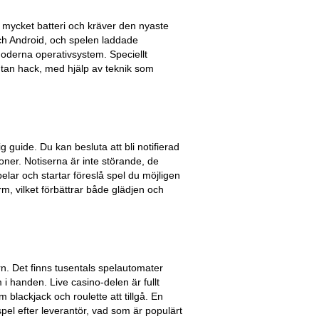
lt mycket batteri och kräver den nyaste
och Android, och spelen laddade
oderna operativsystem. Speciellt
utan hack, med hjälp av teknik som
g guide. Du kan besluta att bli notifierad
ioner. Notiserna är inte störande, de
lar och startar föreslå spel du möjligen
m, vilket förbättrar både glädjen och
rn. Det finns tusentals spelautomater
i handen. Live casino-delen är fullt
 blackjack och roulette att tillgå. En
pel efter leverantör, vad som är populärt