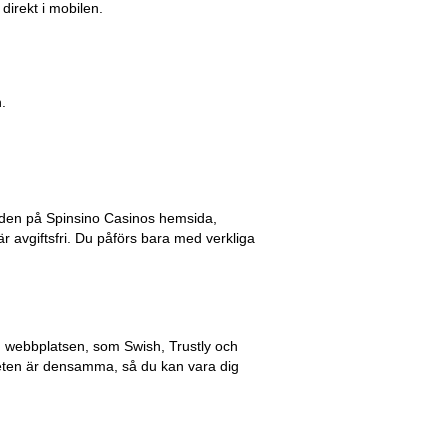
 direkt i mobilen.
.
r den på Spinsino Casinos hemsida,
 avgiftsfri. Du påförs bara med verkliga
m webbplatsen, som Swish, Trustly och
heten är densamma, så du kan vara dig