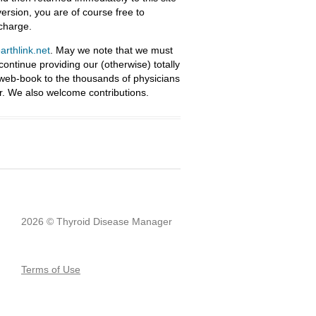
ersion, you are of course free to
 charge.
rthlink.net
. May we note that we must
ntinue providing our (otherwise) totally
 web-book to the thousands of physicians
r. We also welcome contributions.
2026 © Thyroid Disease Manager
Terms of Use