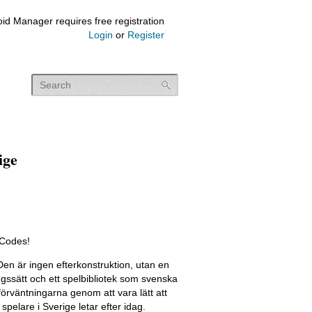
id Manager requires free registration
Login
or
Register
ige
Den är ingen efterkonstruktion, utan en
gssätt och ett spelbibliotek som svenska
förväntningarna genom att vara lätt att
pelare i Sverige letar efter idag.