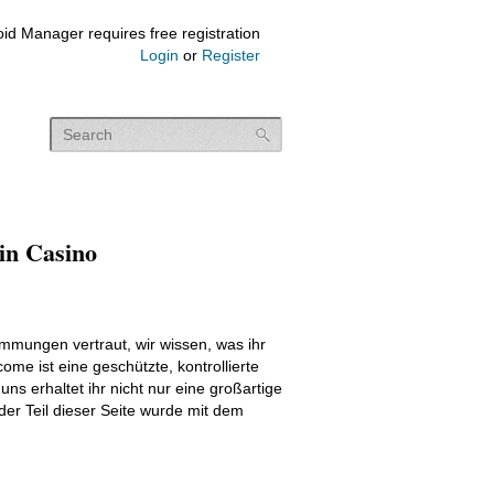
id Manager requires free registration
Login
or
Register
ein Casino
timmungen vertraut, wir wissen, was ihr
me ist eine geschützte, kontrollierte
ns erhaltet ihr nicht nur eine großartige
der Teil dieser Seite wurde mit dem