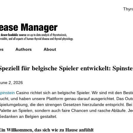
Thyro
es
Authors
About
Speziell für belgische Spieler entwickelt: Spinst
June 2, 2026
spinstein
Casino richtet sich an belgische Spieler. Wir sind mit den Bes
sucht, und haben unsere Plattform genau darauf ausgerichtet. Das Outco
Spielumgebung, die den strengen Gesetzen hierzulande entspricht. Bei u
Palette an Spielen, sondern auch faire Chancen und rasche Abläufe. Je
Gedanken an Belgien gestaltet.
Ein Willkommen, das sich wie zu Hause anfühlt