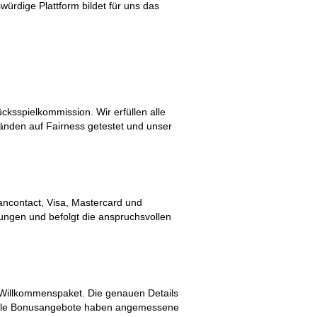
würdige Plattform bildet für uns das
ücksspielkommission. Wir erfüllen alle
änden auf Fairness getestet und unser
ancontact, Visa, Mastercard und
dungen und befolgt die anspruchsvollen
 Willkommenspaket. Die genauen Details
. Alle Bonusangebote haben angemessene