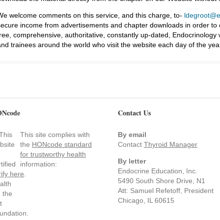
We welcome comments on this service, and this charge, to-
ldegroot@ea
secure income from advertisements and chapter downloads in order to co
free, comprehensive, authoritative, constantly up-dated, Endocrinology
and trainees around the world who visit the website each day of the yea
Ncode
Contact Us
This site complies with
By email
the
HONcode standard
Contact
Thyroid Manager
for trustworthy health
By letter
information:
Endocrine Education, Inc.
rify here
.
5490 South Shore Drive, N1
Att: Samuel Refetoff, President
Chicago, IL 60615