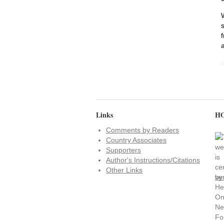
Links
HO
Comments by Readers
Country Associates
Supporters
Author's Instructions/Citations
Other Links
ve