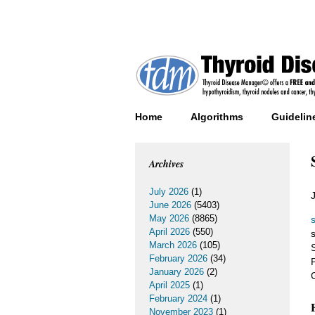
Home
Algorithms
Guidelin
Archives
July 2026
(1)
June 2026
(5403)
May 2026
(8865)
April 2026
(550)
March 2026
(105)
February 2026
(34)
January 2026
(2)
April 2025
(1)
February 2024
(1)
November 2023
(1)