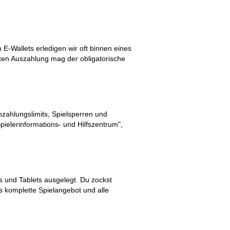
E-Wallets erledigen wir oft binnen eines
ten Auszahlung mag der obligatorische
Einzahlungslimits, Spielsperren und
pielerinformations- und Hilfszentrum",
s und Tablets ausgelegt. Du zockst
as komplette Spielangebot und alle