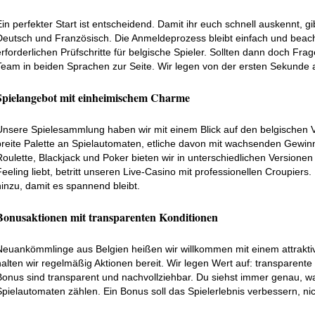
Ein perfekter Start ist entscheidend. Damit ihr euch schnell auskennt, gi
Deutsch und Französisch. Die Anmeldeprozess bleibt einfach und beach
erforderlichen Prüfschritte für belgische Spieler. Sollten dann doch Fra
Team in beiden Sprachen zur Seite. Wir legen von der ersten Sekunde a
Spielangebot mit einheimischem Charme
Unsere Spielesammlung haben wir mit einem Blick auf den belgischen Vor
breite Palette an Spielautomaten, etliche davon mit wachsenden Gewinn
Roulette, Blackjack und Poker bieten wir in unterschiedlichen Versione
Feeling liebt, betritt unseren Live-Casino mit professionellen Croupier
hinzu, damit es spannend bleibt.
Bonusaktionen mit transparenten Konditionen
Neuankömmlinge aus Belgien heißen wir willkommen mit einem attrakt
halten wir regelmäßig Aktionen bereit. Wir legen Wert auf: transparent
Bonus sind transparent und nachvollziehbar. Du siehst immer genau, was
Spielautomaten zählen. Ein Bonus soll das Spielerlebnis verbessern, nic