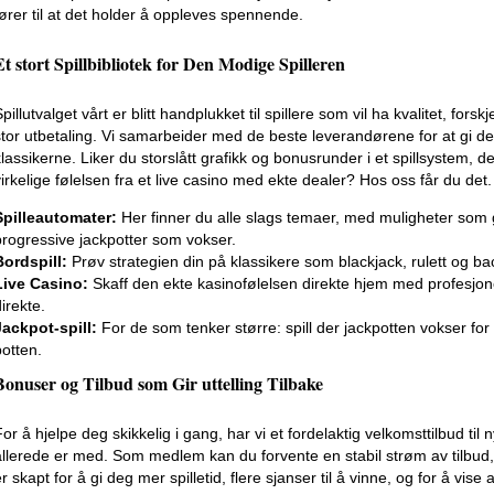
fører til at det holder å oppleves spennende.
Et stort Spillbibliotek for Den Modige Spilleren
pillutvalget vårt er blitt handplukket til spillere som vil ha kvalitet, forskj
stor utbetaling. Vi samarbeider med de beste leverandørene for at gi d
lassikerne. Liker du storslått grafikk og bonusrunder i et spillsystem, det
virkelige følelsen fra et live casino med ekte dealer? Hos oss får du det.
Spilleautomater:
Her finner du alle slags temaer, med muligheter som gr
progressive jackpotter som vokser.
Bordspill:
Prøv strategien din på klassikere som blackjack, rulett og bac
Live Casino:
Skaff den ekte kasinofølelsen direkte hjem med profesjone
irekte.
Jackpot-spill:
For de som tenker større: spill der jackpotten vokser for hv
potten.
Bonuser og Tilbud som Gir uttelling Tilbake
For å hjelpe deg skikkelig i gang, har vi et fordelaktig velkomsttilbud til
allerede er med. Som medlem kan du forvente en stabil strøm av tilbud
r skapt for å gi deg mer spilletid, flere sjanser til å vinne, og for å vise 