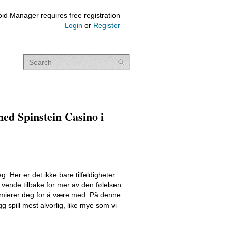
id Manager requires free registration
Login
or
Register
med Spinstein Casino i
. Her er det ikke bare tilfeldigheter
 vende tilbake for mer av den følelsen.
 premierer deg for å være med. På denne
g spill mest alvorlig, like mye som vi