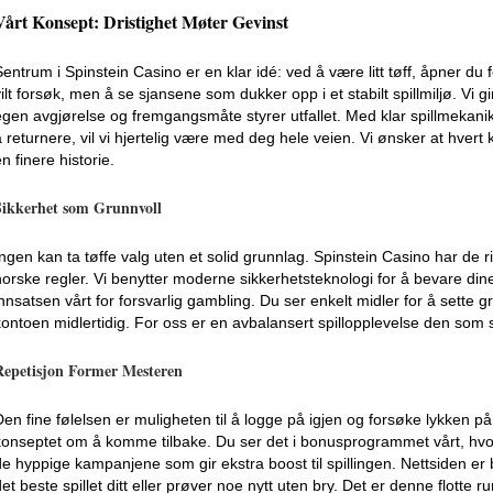
Vårt Konsept: Dristighet Møter Gevinst
Sentrum i Spinstein Casino er en klar idé: ved å være litt tøff, åpner du 
vilt forsøk, men å se sjansene som dukker opp i et stabilt spillmiljø. Vi
egen avgjørelse og fremgangsmåte styrer utfallet. Med klar spillmekanikk
å returnere, vil vi hjertelig være med deg hele veien. Vi ønsker at hvert 
n finere historie.
Sikkerhet som Grunnvoll
ngen kan ta tøffe valg uten et solid grunnlag. Spinstein Casino har de rik
norske regler. Vi benytter moderne sikkerhetsteknologi for å bevare dine
innsatsen vårt for forsvarlig gambling. Du ser enkelt midler for å sette g
kontoen midlertidig. For oss er en avbalansert spillopplevelse den som s
Repetisjon Former Mesteren
Den fine følelsen er muligheten til å logge på igjen og forsøke lykken på 
konseptet om å komme tilbake. Du ser det i bonusprogrammet vårt, hvor 
de hyppige kampanjene som gir ekstra boost til spillingen. Nettsiden er b
det beste spillet ditt eller prøver noe nytt uten bry. Det er denne flotte 