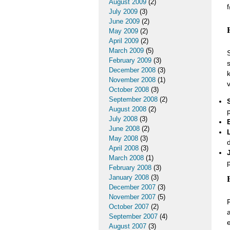
August 2009
(2)
July 2009
(3)
June 2009
(2)
May 2009
(2)
April 2009
(2)
March 2009
(5)
S
February 2009
(3)
December 2008
(3)
k
November 2008
(1)
October 2008
(3)
September 2008
(2)
August 2008
(2)
July 2008
(3)
June 2008
(2)
May 2008
(3)
d
April 2008
(3)
March 2008
(1)
February 2008
(3)
January 2008
(3)
December 2007
(3)
November 2007
(5)
October 2007
(2)
September 2007
(4)
e
August 2007
(3)