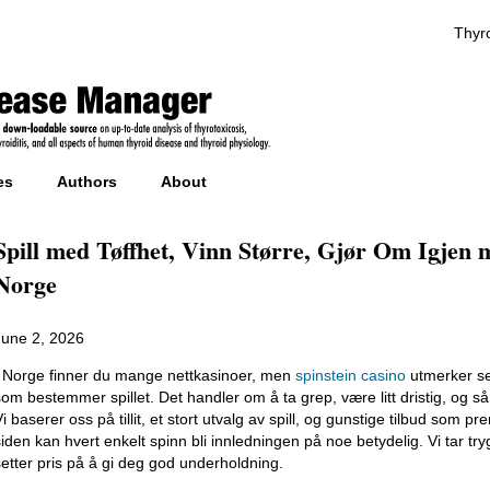
Thyro
es
Authors
About
Spill med Tøffhet, Vinn Større, Gjør Om Igjen 
Norge
June 2, 2026
I Norge finner du mange nettkasinoer, men
spinstein casino
utmerker seg
som bestemmer spillet. Det handler om å ta grep, være litt dristig, og så
Vi baserer oss på tillit, et stort utvalg av spill, og gunstige tilbud som
siden kan hvert enkelt spinn bli innledningen på noe betydelig. Vi tar tryg
setter pris på å gi deg god underholdning.