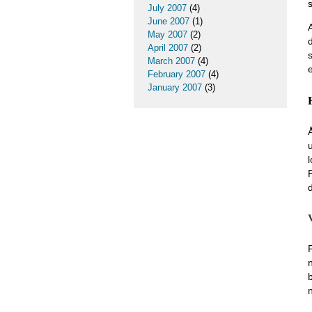
July 2007
(4)
June 2007
(1)
May 2007
(2)
April 2007
(2)
March 2007
(4)
February 2007
(4)
January 2007
(3)