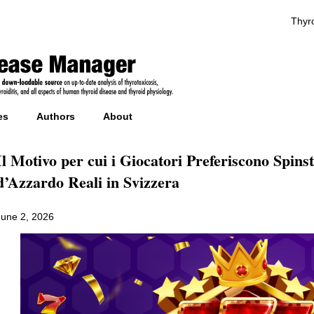
Thyro
es
Authors
About
Il Motivo per cui i Giocatori Preferiscono Spins
d’Azzardo Reali in Svizzera
June 2, 2026