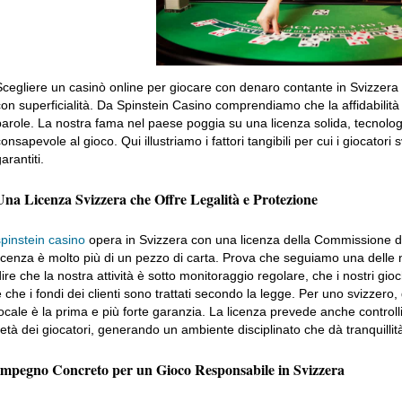
Scegliere un casinò online per giocare con denaro contante in Svizzera
con superficialità. Da Spinstein Casino comprendiamo che la affidabilità s
parole. La nostra fama nel paese poggia su una licenza solida, tecnolog
onsapevole al gioco. Qui illustriamo i fattori tangibili per cui i giocatori
arantiti.
Una Licenza Svizzera che Offre Legalità e Protezione
spinstein casino
opera in Svizzera con una licenza della Commissione d
licenza è molto più di un pezzo di carta. Prova che seguiamo una delle
ire che la nostra attività è sotto monitoraggio regolare, che i nostri gioc
e che i fondi dei clienti sono trattati secondo la legge. Per uno svizzero
ocale è la prima e più forte garanzia. La licenza prevede anche controlli 
l'età dei giocatori, generando un ambiente disciplinato che dà tranquillit
Impegno Concreto per un Gioco Responsabile in Svizzera