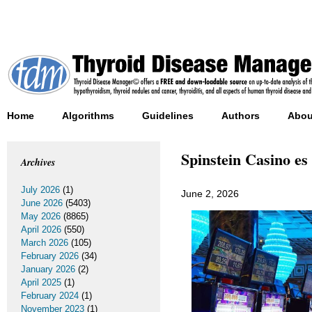
Home
Algorithms
Guidelines
Authors
Abou
Spinstein Casino es
Archives
July 2026
(1)
June 2, 2026
June 2026
(5403)
May 2026
(8865)
April 2026
(550)
March 2026
(105)
February 2026
(34)
January 2026
(2)
April 2025
(1)
February 2024
(1)
November 2023
(1)