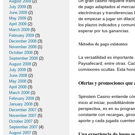
Un gran casino requiere tran
August 2009
(2)
de pago adaptados al mercado 
July 2009
(3)
June 2009
(2)
electrónicas y transferencias
May 2009
(2)
de empezar a jugar sin dilació
April 2009
(2)
los plazos indicados y comun
March 2009
(5)
esperar por tus ganancias.
February 2009
(3)
December 2008
(3)
Métodos de pago existentes
November 2008
(1)
October 2008
(3)
La versatilidad es importante.
September 2008
(2)
Paysafecard, entre otras. Cada
August 2008
(2)
comisiones ocultas. Esta hone
July 2008
(3)
June 2008
(2)
May 2008
(3)
Ofertas y promociones que a
April 2008
(3)
March 2008
(1)
Spinstein Casino entiende có
February 2008
(3)
inicio al iniciar, posibilitán
January 2008
(3)
perspectiva, es en su program
December 2007
(3)
constante con recargas, giro
November 2007
(5)
aporte y cada jugada cuenten
October 2007
(2)
September 2007
(4)
August 2007
(3)
Una experiencia de juego s