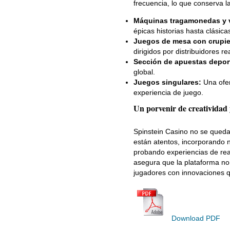
frecuencia, lo que conserva l
Máquinas tragamonedas y v
épicas historias hasta clásica
Juegos de mesa con crupier
dirigidos por distribuidores re
Sección de apuestas depor
global.
Juegos singulares:
Una ofer
experiencia de juego.
Un porvenir de creatividad 
Spinstein Casino no se queda
están atentos, incorporando n
probando experiencias de rea
asegura que la plataforma no
jugadores con innovaciones q
Download PDF