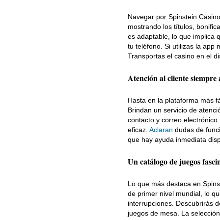
Navegar por Spinstein Casino
mostrando los títulos, bonifi
es adaptable, lo que implica q
tu teléfono. Si utilizas la app
Transportas el casino en el di
Atención al cliente siempre 
Hasta en la plataforma más f
Brindan un servicio de atenció
contacto y correo electrónico
eficaz.
Aclaran
dudas de funci
que hay ayuda inmediata disp
Un catálogo de juegos fasci
Lo que más destaca en Spinst
de primer nivel mundial, lo q
interrupciones. Descubrirás 
juegos de mesa. La selección