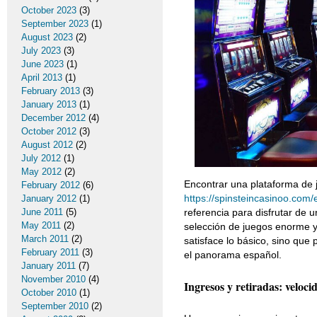
October 2023
(3)
September 2023
(1)
August 2023
(2)
July 2023
(3)
June 2023
(1)
April 2013
(1)
February 2013
(3)
January 2013
(1)
December 2012
(4)
October 2012
(3)
August 2012
(2)
July 2012
(1)
May 2012
(2)
Encontrar una plataforma de j
February 2012
(6)
https://spinsteincasinoo.com/
January 2012
(1)
June 2011
(5)
referencia para disfrutar de 
May 2011
(2)
selección de juegos enorme y 
March 2011
(2)
satisface lo básico, sino qu
February 2011
(3)
el panorama español.
January 2011
(7)
November 2010
(4)
Ingresos y retiradas: velocid
October 2010
(1)
September 2010
(2)