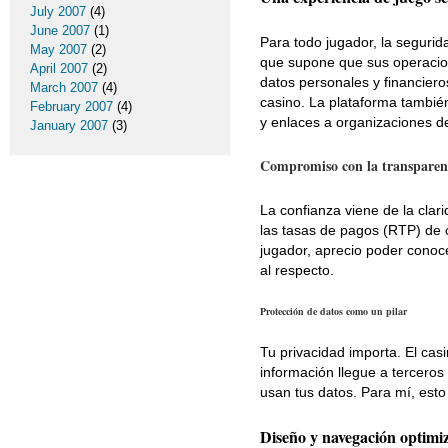
July 2007
(4)
June 2007
(1)
Para todo jugador, la segurid
May 2007
(2)
que supone que sus operacio
April 2007
(2)
datos personales y financiero
March 2007
(4)
casino. La plataforma tambié
February 2007
(4)
y enlaces a organizaciones de
January 2007
(3)
Compromiso con la transparen
La confianza viene de la clar
las tasas de pagos (RTP) de 
jugador, aprecio poder conoce
al respecto.
Protección de datos como un pilar
Tu privacidad importa. El cas
información llegue a terceros
usan tus datos. Para mí, esto
Diseño y navegación optimi