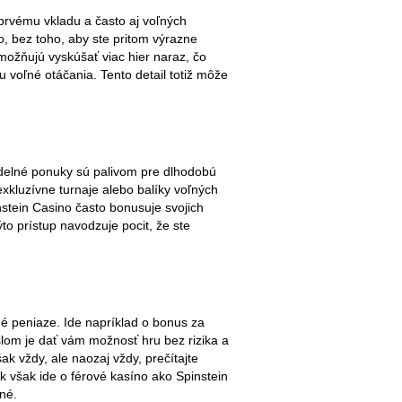
 prvému vkladu a často aj voľných
o, bez toho, aby ste pritom výrazne
možňujú vyskúšať viac hier naraz, čo
 voľné otáčania. Tento detail totiž môže
videlné ponuky sú palivom pre dlhodobú
exkluzívne turnaje alebo balíky voľných
nstein Casino často bonusuje svojich
to prístup navodzuje pocit, že ste
né peniaze. Ide napríklad o bonus za
lom je dať vám možnosť hru bez rizika a
k vždy, ale naozaj vždy, prečítajte
k však ide o férové kasíno ako Spinstein
né.