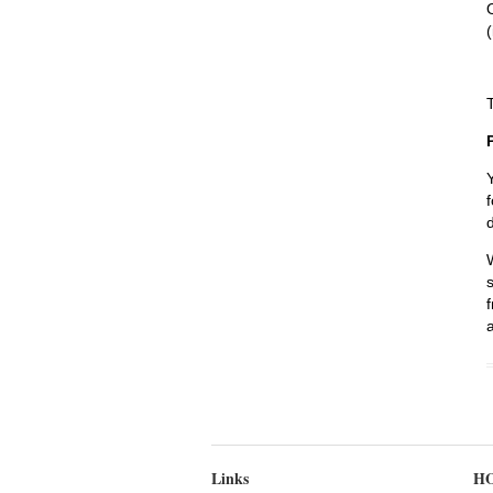
Links
HO