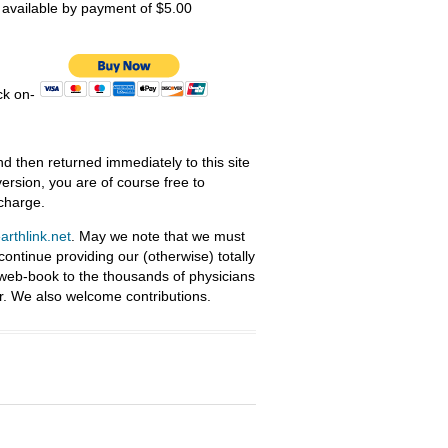
s available by payment of $5.00
ick on-
nd then returned immediately to this site
ersion, you are of course free to
 charge.
rthlink.net
. May we note that we must
ntinue providing our (otherwise) totally
 web-book to the thousands of physicians
r. We also welcome contributions.