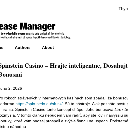
Thyro
es
Authors
About
Spinstein Casino – Hrajte inteligentne, Dosahuj
Bonusmi
June 2, 2026
Po rokoch strávených v internetových kasínach som zbadal, že bonusov
zadarmo
https://spin-stein.eu/sk-sk/
. Sú to nástroje. A ak poznáte post
z hrania. Spinstein Casino tento koncept chápe. Jeho bonusová štruktúr
rozmýšľa. V tomto článku nebudem vám radíť, aby ste lovili najvyššiu s
ponuky, ktoré vám naozaj prospeli a zvýšia šancu na úspech. Podstatné
čistou náhodou.