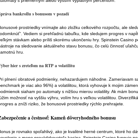
automaty s priemerným alebo vyšším výplatným percentom.
Správa bankrollu s bonusom v pozadí
Bonusové prostriedky vnímajte ako zložku celkového rozpočtu, ale sledujt
„odomknúť“. Vediem si prehľadnú tabuľku, kde sledujem progres v napĺňa
veľkým stávkam alebo príliš skorému ukončeniu hry. Spinstein Casino p
nástroje na sledovanie aktuálneho stavu bonusu, čo celú činnosť uľahču
samotnú hru.
Výber hier s zreteľom na RTP a volatilitu
Pri plnení obratové podmienky, nehazardujem náhodne. Zameriavam s
benchmark je viac ako 96%) a volatilitou, ktorá vyhovuje k mojim zámer
podmienok siaham po automaty s nižšou mierou volatility. Ak mám bon
túžim možnosť na vyššiu výhru, volím hru s veľkou volatilitou. Diverzifi
progres a zníži riziko, že bonusové prostriedky rýchlo prehrajete.
Zabezpečenie a čestnosť: Kameň dôveryhodného bonusu
Bonus je rovnako spoľahlivý, ako je kvalitné herné centrum, ktoré ho dá
povolenie a meno prevádzkovateľa kasína. Spinstein Casino funguje pod