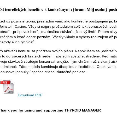
Od teoretických benefitov k konkrétnym výhram: Môj osobný post
Keď už poznáte teóriu, prezradím vám, ako konkrétne postupujem ja, 
Spinstein Casino. Vždy si najprv preštudujem celý text bonusových po
„obrat“, „príspevok hier“, „maximálna stávka“, „časový limit“. Potom si 
kritériám a ktoré dobre poznám. Všetky vklady a výbery realizujem až 
metódy a ich rýchlosť.
Po aktivácii bonusu sa pridŕžam svojho plánu. Nepokúšam sa „odhrať“
si to do viacerých kratších sedení, aby som zostal sústredený. Keď nat
svoju stávkovú stratégiu konzervatívnejšie. Tým chránim už získaný zi
podmienok. Táto metóda kombinuje disciplínu s flexibilitou. Opakovane
bonusovej ponuky úspešne stiahol skutočné peniaze.
Download PDF
Thank you for using and supporting THYROID MANAGER