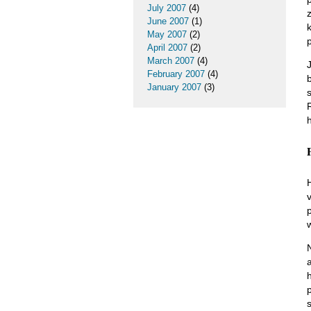
July 2007
(4)
June 2007
(1)
May 2007
(2)
April 2007
(2)
March 2007
(4)
February 2007
(4)
January 2007
(3)