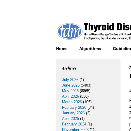
Home
Algorithms
Guidelin
Archives
July 2026
(1)
June 2026
(5403)
May 2026
(8865)
April 2026
(550)
March 2026
(105)
February 2026
(34)
January 2026
(2)
April 2025
(1)
February 2024
(1)
November 2023
(1)