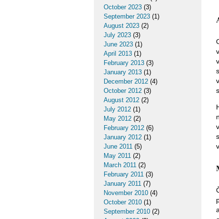
October 2023
(3)
September 2023
(1)
August 2023
(2)
July 2023
(3)
June 2023
(1)
April 2013
(1)
February 2013
(3)
January 2013
(1)
December 2012
(4)
s
October 2012
(3)
August 2012
(2)
July 2012
(1)
May 2012
(2)
February 2012
(6)
January 2012
(1)
June 2011
(5)
May 2011
(2)
March 2011
(2)
February 2011
(3)
January 2011
(7)
November 2010
(4)
October 2010
(1)
September 2010
(2)