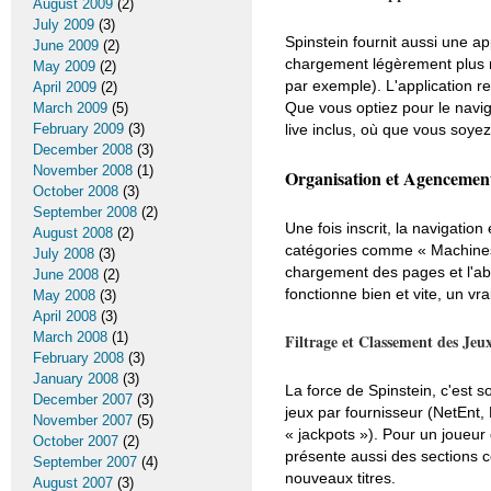
August 2009
(2)
July 2009
(3)
Spinstein fournit aussi une ap
June 2009
(2)
chargement légèrement plus ra
May 2009
(2)
par exemple). L'application re
April 2009
(2)
Que vous optiez pour le naviga
March 2009
(5)
live inclus, où que vous soy
February 2009
(3)
December 2008
(3)
November 2008
(1)
Organisation et Agencement 
October 2008
(3)
September 2008
(2)
Une fois inscrit, la navigatio
August 2008
(2)
catégories comme « Machines à
July 2008
(3)
chargement des pages et l'ab
June 2008
(2)
fonctionne bien et vite, un vra
May 2008
(3)
April 2008
(3)
March 2008
(1)
Filtrage et Classement des Jeu
February 2008
(3)
January 2008
(3)
La force de Spinstein, c'est s
December 2007
(3)
jeux par fournisseur (NetEnt, 
November 2007
(5)
« jackpots »). Pour un joueur
October 2007
(2)
présente aussi des sections 
September 2007
(4)
nouveaux titres.
August 2007
(3)