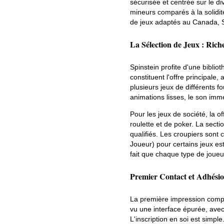
sécurisée et centrée sur le di
mineurs comparés à la solidit
de jeux adaptés au Canada, Sp
La Sélection de Jeux : Riche
Spinstein profite d'une bibli
constituent l'offre principale
plusieurs jeux de différents f
animations lisses, le son imm
Pour les jeux de société, la 
roulette et de poker. La sect
qualifiés. Les croupiers sont
Joueur) pour certains jeux est
fait que chaque type de joue
Premier Contact et Adhésion
La première impression compt
vu une interface épurée, avec
L'inscription en soi est simpl