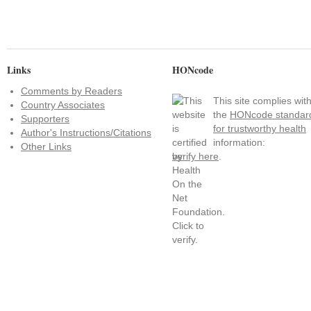
Links
HONcode
Comments by Readers
This site complies wit
Country Associates
the
HONcode standar
Supporters
for trustworthy health
Author's Instructions/Citations
information:
Other Links
verify here
.