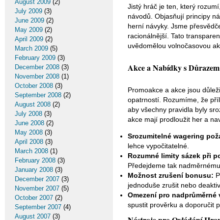
August 2009
(2)
Jistý hráč je ten, který rozu
July 2009
(3)
návodů. Objasňují principy ná
June 2009
(2)
herní návyky. Jsme přesvědčen
May 2009
(2)
racionálnější. Tato transpare
April 2009
(2)
uvědomělou volnočasovou akti
March 2009
(5)
February 2009
(3)
Akce a Nabídky s Důrazem
December 2008
(3)
November 2008
(1)
October 2008
(3)
Promoakce a akce jsou důleži
September 2008
(2)
opatrností. Rozumíme, že pří
August 2008
(2)
aby všechny pravidla byly sro
July 2008
(3)
akce mají prodloužit her a nav
June 2008
(2)
May 2008
(3)
Srozumitelné wagering pož
April 2008
(3)
lehce vypočitatelné.
March 2008
(1)
Rozumné limity sázek při p
February 2008
(3)
Předejdeme tak nadměrnému 
January 2008
(3)
Možnost zrušení bonusu:
P
December 2007
(3)
jednoduše zrušit nebo deaktiv
November 2007
(5)
Omezení pro nadprůměrné 
October 2007
(2)
spustit prověrku a doporučit p
September 2007
(4)
August 2007
(3)
Nástroje pro Ovládání Hran