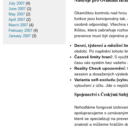
July 2007
(4)
June 2007
(1)
Okamžitou kontrolu nad hrou 
May 2007
(2)
funkce jsou koncipovány tak, 
April 2007
(2)
osobně odpovídají. Všechna n
March 2007
(4)
lhůtou, která zabraňuje rozhod
February 2007
(4)
prevence musí být zejména p
January 2007
(3)
Denní, týdenní a měsíční li
období. Po naplnění tohoto li
Časové limity hraní:
S využit
času vás systém bez vašeho zá
Reality Check upozornění:
O
session a dosažených výsledcí
Varianta self-excludu (vylo
vyloučení z účtu. Jde o nejúč
Spojenectví s Českými Sub
Nehodláme fungovat izolovan
spolupracujeme s uznávanými
které se specializují na prev
znalostí a můžeme hráčům dop