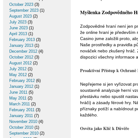
October 2023
(3)
September 2023
(1)
Myšlenka Zodpovědného Hra
August 2023
(2)
July 2023
(3)
Zodpovědné hraní není jen pr
June 2023
(1)
že online hraní je především
April 2013
(1)
Casino jsme založili proto, ab
February 2013
(3)
Naše prostředky a pravidla půs
January 2013
(1)
nováček nebo zkušený hráč. 
December 2012
(4)
dispozici všechny informace 
October 2012
(3)
August 2012
(2)
July 2012
(1)
Proaktivní Přístup k Ochraně
May 2012
(2)
February 2012
(6)
Nepřejeme si jen vyřizovat p
January 2012
(1)
soustavně analyzuje herní vzo
June 2011
(5)
přestávku nebo spustit nastav
May 2011
(2)
hráči) a zásady férové hry. N
March 2011
(2)
příznaky potíží a nabídnout p
February 2011
(3)
každého.
January 2011
(7)
November 2010
(4)
October 2010
(1)
Osvěta jako Klíč k Důvěře
September 2010
(2)