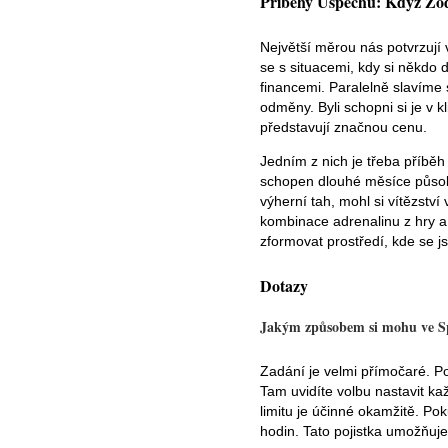
Příběhy Úspěchu: Když Zod
Největší měrou nás potvrzují 
se s situacemi, kdy si někdo 
financemi. Paralelně slavíme 
odměny. Byli schopni si je v 
představují značnou cenu.
Jedním z nich je třeba příběh 
schopen dlouhé měsíce působit
výherní tah, mohl si vítězstv
kombinace adrenalinu z hry a 
zformovat prostředí, kde se js
Dotazy
Jakým způsobem si mohu ve Spi
Zadání je velmi přímočaré. P
Tam uvidíte volbu nastavit kaž
limitu je účinné okamžitě. P
hodin. Tato pojistka umožňuj