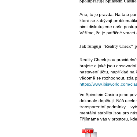
Spolupracuje Spinstein Casin
Ano, to je pravda. Na tato pa
které se zabývají problemati
nimi diskutujeme naše postupy
Věříme, že je patřičné vracet
Jak fungují "Reality Check" p
Reality Check jsou pravidelné
hrajete a jaké jsou dosavadní
nastavení účtu, například na
vědomě se rozhodnout, zda po
https://www.ibisworld.com/cla
Ve Spinstein Casino jsme pe
dokonale doplňují. Náš ucelen
transparentní podmínky – vyt
mentální stabilita jsou pro ná
Přijímáme vás v prostoru, kd