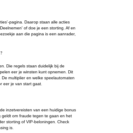
ies'-pagina. Daarop staan alle acties
Deelnemen' of doe je een storting. Af en
bezoekje aan die pagina is een aanrader,
n?
. Die regels staan duidelijk bij de
elen eer je winsten kunt opnemen. Dit
en. De multiplier en welke speelautomaten
 eer je van start gaat.
 de inzetvereisten van een huidige bonus
g geldt om fraude tegen te gaan en het
nder storting of VIP-beloningen. Check
sing is.