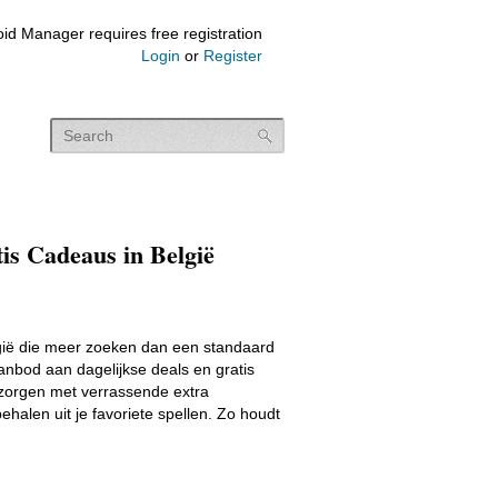
id Manager requires free registration
Login
or
Register
is Cadeaus in België
lgië die meer zoeken dan een standaard
aanbod aan dagelijkse deals en gratis
ezorgen met verrassende extra
ehalen uit je favoriete spellen. Zo houdt