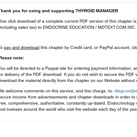
Thank you for using and supporting THYROID MANAGER
One click download of a complete current PDF version of this chapter i
(including sales tax) to ENDOCRINE EDUCATION / MDTEXT.COM,INC.
To
pay and download
this chapter by Credit card, or PayPal account, cl
Please note:
You will be directed to a Paypal site for entering payment information, a
for delivery of the PDF download. If you do not wish to secure the PDF v
download the material directly from the chapter on our Website without
We welcome comments on this service, and this charge, to-
ldegroot@ea
secure income from advertisements and chapter downloads in order to co
free, comprehensive, authoritative, constantly up-dated, Endocrinology
and trainees around the world who visit the website each day of the yea