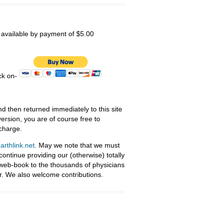
s available by payment of $5.00
ick on-
nd then returned immediately to this site
ersion, you are of course free to
 charge.
rthlink.net
. May we note that we must
ntinue providing our (otherwise) totally
 web-book to the thousands of physicians
r. We also welcome contributions.