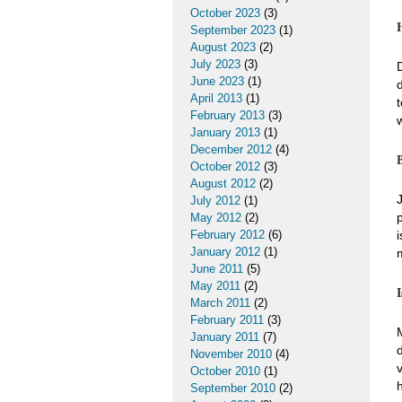
October 2023
(3)
September 2023
(1)
August 2023
(2)
July 2023
(3)
June 2023
(1)
April 2013
(1)
February 2013
(3)
January 2013
(1)
December 2012
(4)
October 2012
(3)
August 2012
(2)
July 2012
(1)
May 2012
(2)
February 2012
(6)
January 2012
(1)
June 2011
(5)
May 2011
(2)
March 2011
(2)
February 2011
(3)
January 2011
(7)
November 2010
(4)
October 2010
(1)
September 2010
(2)