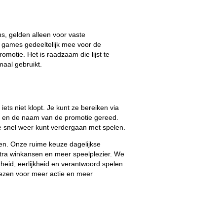
ns, gelden alleen voor vaste
o games gedeeltelijk mee voor de
omotie. Het is raadzaam die lijst te
maal gebruikt.
ts niet klopt. Je kunt ze bereiken via
aam en de naam van de promotie gereed.
e snel weer kunt verdergaan met spelen.
den. Onze ruime keuze dagelijkse
extra winkansen en meer speelplezier. We
eid, eerlijkheid en verantwoord spelen.
ezen voor meer actie en meer