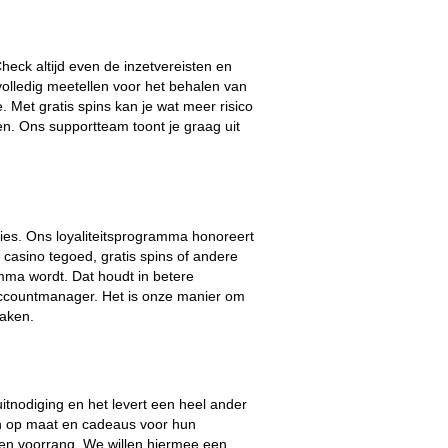
heck altijd even de inzetvereisten en
volledig meetellen voor het behalen van
e. Met gratis spins kan je wat meer risico
en. Ons supportteam toont je graag uit
ties. Ons loyaliteitsprogramma honoreert
or casino tegoed, gratis spins of andere
mma wordt. Dat houdt in betere
accountmanager. Het is onze manier om
maken.
tnodiging en het levert een heel ander
en op maat en cadeaus voor hun
en voorrang. We willen hiermee een