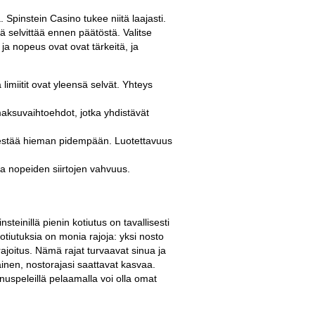
 Spinstein Casino tukee niitä laajasti.
ä selvittää ennen päätöstä. Valitse
s ja nopeus ovat ovat tärkeitä, ja
 limiitit ovat yleensä selvät. Yhteys
maksuvaihtoehdot, jotka yhdistävät
 kestää hieman pidempään. Luotettavuus
 ja nopeiden siirtojen vahvuus.
steinillä pienin kotiutus on tavallisesti
tiutuksia on monia rajoja: yksi nosto
rajoitus. Nämä rajat turvaavat sinua ja
ainen, nostorajasi saattavat kasvaa.
nuspeleillä pelaamalla voi olla omat