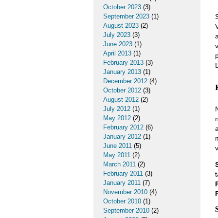
October 2023
(3)
September 2023
(1)
August 2023
(2)
July 2023
(3)
June 2023
(1)
April 2013
(1)
February 2013
(3)
E
January 2013
(1)
December 2012
(4)
October 2012
(3)
August 2012
(2)
July 2012
(1)
May 2012
(2)
February 2012
(6)
January 2012
(1)
June 2011
(5)
May 2011
(2)
March 2011
(2)
February 2011
(3)
January 2011
(7)
November 2010
(4)
October 2010
(1)
September 2010
(2)