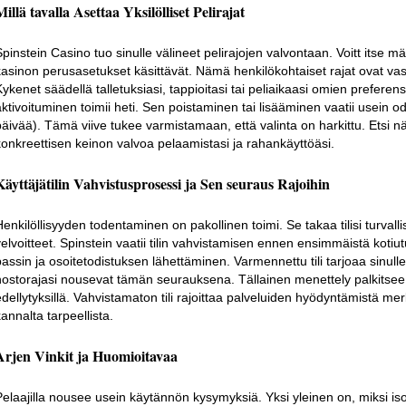
Millä tavalla Asettaa Yksilölliset Pelirajat
Spinstein Casino tuo sinulle välineet pelirajojen valvontaan. Voitt itse m
kasinon perusasetukset käsittävät. Nämä henkilökohtaiset rajat ovat vas
Kykenet säädellä talletuksiasi, tappioitasi tai peliaikaasi omien prefere
aktivoituminen toimii heti. Sen poistaminen tai lisääminen vaatii usein od
päivää). Tämä viive tukee varmistamaan, että valinta on harkittu. Etsi nä
konkreettisen keinon valvoa pelaamistasi ja rahankäyttöäsi.
Käyttäjätilin Vahvistusprosessi ja Sen seuraus Rajoihin
Henkilöllisyyden todentaminen on pakollinen toimi. Se takaa tilisi turvall
velvoitteet. Spinstein vaatii tilin vahvistamisen ennen ensimmäistä kotiutu
passin ja osoitetodistuksen lähettäminen. Varmennettu tili tarjoaa sinulle
nostorajasi nousevat tämän seurauksena. Tällainen menettely palkitsee 
edellytyksillä. Vahvistamaton tili rajoittaa palveluiden hyödyntämistä mer
annalta tarpeellista.
Arjen Vinkit ja Huomioitavaa
Pelaajilla nousee usein käytännön kysymyksiä. Yksi yleinen on, miksi iso