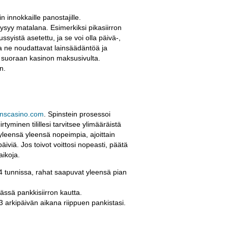
n innokkaille panostajille.
syy matalana. Esimerkiksi pikasiirron
ssyistä asetettu, ja se voi olla päivä-,
tta ne noudattavat lainsäädäntöä ja
a suoraan kasinon maksusivulta.
n.
inscasino.com
. Spinstein prosessoi
yminen tilillesi tarvitsee ylimääräistä
yleensä yleensä nopeimpia, ajoittain
iviä. Jos toivot voittosi nopeasti, päätä
aikoja.
 tunnissa, rahat saapuvat yleensä pian
vässä pankkisiirron kautta.
-3 arkipäivän aikana riippuen pankistasi.