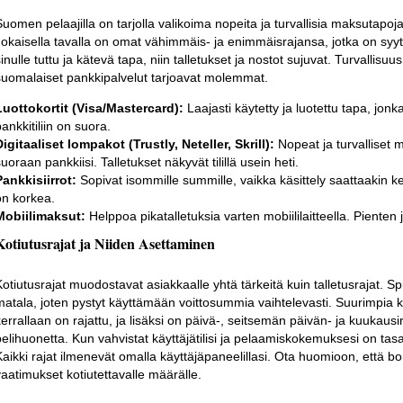
Suomen pelaajilla on tarjolla valikoima nopeita ja turvallisia maksutapoja.
Jokaisella tavalla on omat vähimmäis- ja enimmäisrajansa, jotka on syyt
inulle tuttu ja kätevä tapa, niin talletukset ja nostot sujuvat. Turvallisuu
suomalaiset pankkipalvelut tarjoavat molemmat.
Luottokortit (Visa/Mastercard):
Laajasti käytetty ja luotettu tapa, jonka
ankkitiliin on suora.
Digitaaliset lompakot (Trustly, Neteller, Skrill):
Nopeat ja turvalliset 
uoraan pankkiisi. Talletukset näkyvät tilillä usein heti.
Pankkisiirrot:
Sopivat isommille summille, vaikka käsittely saattaakin
on korkea.
Mobiilimaksut:
Helppoa pikatalletuksia varten mobiililaitteella. Pienten
Kotiutusrajat ja Niiden Asettaminen
otiutusrajat muodostavat asiakkaalle yhtä tärkeitä kuin talletusrajat. Spin
matala, joten pystyt käyttämään voittosummia vaihtelevasti. Suurimpia ko
kerrallaan on rajattu, ja lisäksi on päivä-, seitsemän päivän- ja kuukausi
pelihuonetta. Kun vahvistat käyttäjätilisi ja pelaamiskokemuksesi on tas
Kaikki rajat ilmenevät omalla käyttäjäpaneelillasi. Ota huomioon, että bo
vaatimukset kotiutettavalle määrälle.