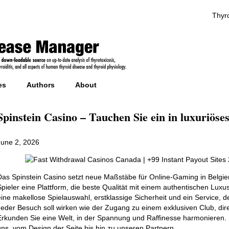
Thyro
es
Authors
About
Spinstein Casino – Tauchen Sie ein in luxuriöses
June 2, 2026
Das Spinstein Casino setzt neue Maßstäbe für Online-Gaming in Belgi
Spieler eine Plattform, die beste Qualität mit einem authentischen Luxus
eine makellose Spielauswahl, erstklassige Sicherheit und ein Service, d
Jeder Besuch soll wirken wie der Zugang zu einem exklusiven Club, di
Erkunden Sie eine Welt, in der Spannung und Raffinesse harmonieren. D
uns, vom Design der Seite bis hin zu unseren Partnern.