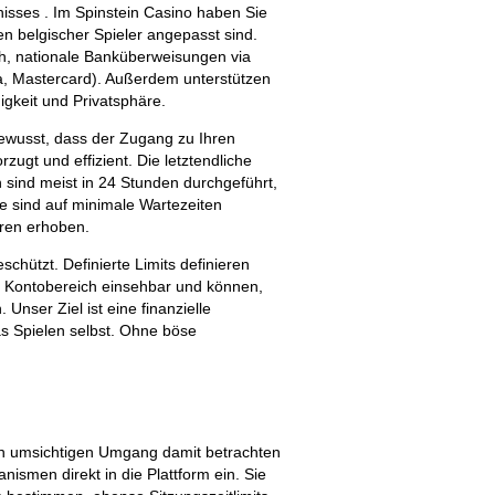
isses . Im Spinstein Casino haben Sie
n belgischer Spieler angepasst sind.
h, nationale Banküberweisungen via
sa, Mastercard). Außerdem unterstützen
igkeit und Privatsphäre.
bewusst, dass der Zugang zu Ihren
ugt und effizient. Die letztendliche
sind meist in 24 Stunden durchgeführt,
 sind auf minimale Wartezeiten
ren erhoben.
chützt. Definierte Limits definieren
em Kontobereich einsehbar und können,
ser Ziel ist eine finanzielle
as Spielen selbst. Ohne böse
Den umsichtigen Umgang damit betrachten
nismen direkt in die Plattform ein. Sie