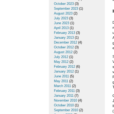
October 2023
(3)
September 2023
(1)
August 2023
(2)
July 2023
(3)
June 2023
(1)
April 2013
(1)
February 2013
(3)
January 2013
(1)
December 2012
(4)
October 2012
(3)
August 2012
(2)
July 2012
(1)
May 2012
(2)
February 2012
(6)
January 2012
(1)
June 2011
(5)
May 2011
(2)
March 2011
(2)
February 2011
(3)
January 2011
(7)
November 2010
(4)
October 2010
(1)
September 2010
(2)