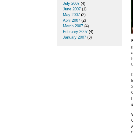
July 2007
(4)
June 2007
(1)
May 2007
(2)
April 2007
(2)
March 2007
(4)
February 2007
(4)
January 2007
(3)