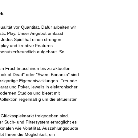
ck
alität vor Quantität. Dafür arbeiten wir
atic Play. Unser Angebot umfasst
 Jedes Spiel hat einen strengen
play und kreative Features
 benutzerfreundlich aufgebaut. So
hen Fruchtmaschinen bis zu aktuellen
"Book of Dead" oder "Sweet Bonanza" sind
inzigartige Eigenentwicklungen. Freunde
rat und Poker, jeweils in elektronischer
odernen Studios und bietet mit
ollektion regelmäßig um die aktuellsten
n Glücksspielmarkt freigegeben sind.
ser Such- und Filtersystem ermöglicht es
malen wie Volatilität, Auszahlungsquote
bt Ihnen die Möglichkeit, ein