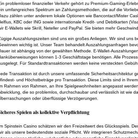
Ein problemloser finanzieller Verkehr gehört zu Premium-Gaming-Erlebn
ein umfangreiches Spektrum an Zahlungsmethoden, die auf die Vorliebe
Dazu zählen unter anderem lokale Optionen wie Bancontact/Mister Cas
Belfius, KBC oder ING sowie internationale Kredit- und Debitkarten (Vi
wir E-Wallets wie Skrill, Neteller und PayPal. Sie bieten mehr Geschwind
Zügige Auszahlungszeiten sind uns ein großes Anliegen. Wir sind uns 
Gewinnen wichtig ist. Unser Team behandelt Auszahlungsanfragen bevorz
Dauer ist abhängig von der gewählten Methode. E-Wallet-Auszahlungen 
Banküberweisungen können 1-3 Geschäftstage benötigen. Alle Prozesse
ausgelegt. Für Standardtransaktionen werden keine versteckten Gebüh
Jede Transaktion ist durch unsere umfassende Sicherheitsarchitektur ges
Mindest- und Höchstbeträge pro Transaktion. Diese Limits sind in Ihr
im Rahmen von Rahmen, an Ihre Spielgewohnheiten angepasst werden. Un
Abwicklung, die so problemlos, durchschaubar und verlässlich ist wie d
Überraschungen oder überflüssige Verzögerungen.
Sicheres Spielen als kollektive Verpflichtung
Im Spinstein Casino schätzen wir den Freizeitwert des Glücksspiels. 
wir als unsere bedeutendste soziale Pflicht. Wir integrieren Schutzmecha