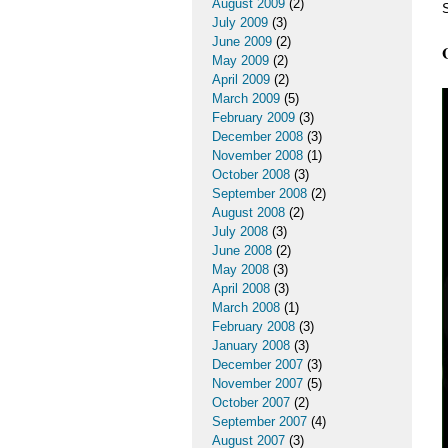
August 2009
(2)
July 2009
(3)
June 2009
(2)
May 2009
(2)
April 2009
(2)
March 2009
(5)
February 2009
(3)
December 2008
(3)
November 2008
(1)
October 2008
(3)
September 2008
(2)
August 2008
(2)
July 2008
(3)
June 2008
(2)
May 2008
(3)
April 2008
(3)
March 2008
(1)
February 2008
(3)
January 2008
(3)
December 2007
(3)
November 2007
(5)
October 2007
(2)
September 2007
(4)
August 2007
(3)