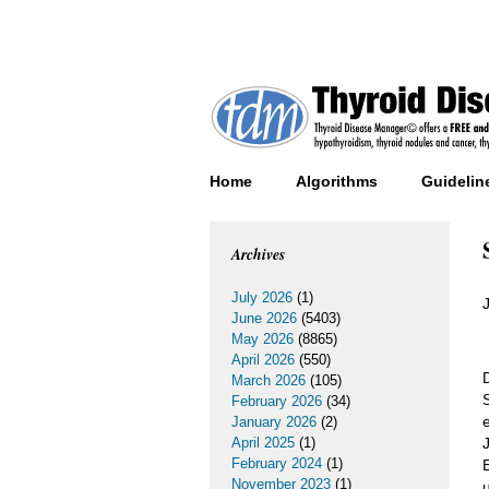
Home
Algorithms
Guidelin
Archives
July 2026
(1)
June 2026
(5403)
May 2026
(8865)
April 2026
(550)
March 2026
(105)
February 2026
(34)
January 2026
(2)
April 2025
(1)
February 2024
(1)
November 2023
(1)