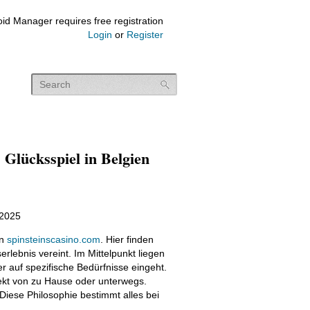
id Manager requires free registration
Login
or
Register
 Glücksspiel in Belgien
en
spinsteinscasino.com
. Hier finden
erlebnis vereint. Im Mittelpunkt liegen
er auf spezifische Bedürfnisse eingeht.
rekt von zu Hause oder unterwegs.
iese Philosophie bestimmt alles bei