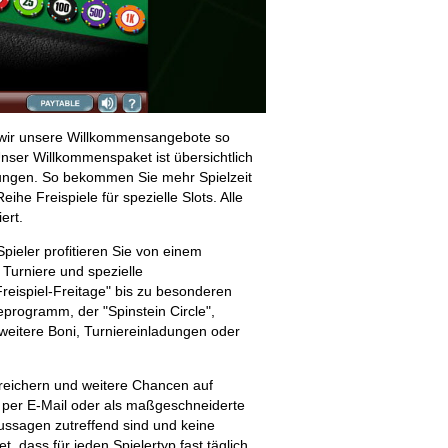
n wir unsere Willkommensangebote so
Unser Willkommenspaket ist übersichtlich
hlungen. So bekommen Sie mehr Spielzeit
he Freispiele für spezielle Slots. Alle
ert.
Spieler profitieren Sie von einem
 Turniere und spezielle
eispiel-Freitage" bis zu besonderen
programm, der "Spinstein Circle",
n weitere Boni, Turniereinladungen oder
ereichern und weitere Chancen auf
 per E-Mail oder als maßgeschneiderte
ussagen zutreffend sind und keine
, dass für jeden Spielertyp fast täglich