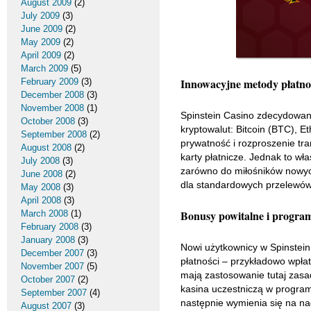
August 2009
(2)
July 2009
(3)
June 2009
(2)
May 2009
(2)
April 2009
(2)
March 2009
(5)
Innowacyjne metody płatnoś
February 2009
(3)
December 2008
(3)
November 2008
(1)
Spinstein Casino zdecydowani
October 2008
(3)
kryptowalut: Bitcoin (BTC), 
September 2008
(2)
prywatność i rozproszenie tra
August 2008
(2)
karty płatnicze. Jednak to w
July 2008
(3)
zarówno do miłośników nowych 
June 2008
(2)
dla standardowych przelewów
May 2008
(3)
April 2008
(3)
Bonusy powitalne i program
March 2008
(1)
February 2008
(3)
January 2008
(3)
Nowi użytkownicy w Spinstein
December 2007
(3)
płatności – przykładowo wpła
November 2007
(5)
mają zastosowanie tutaj zasa
October 2007
(2)
kasina uczestniczą w programi
September 2007
(4)
następnie wymienia się na na
August 2007
(3)