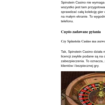
Spinstein Casino nie wymaga p
wszystko jest tam przygotowa
sprawdzać całą kolekcję gier c
na małym ekranie. To wygodne
telefonu.
Często zadawane pytania
Czy Spinstein Casino ma zezwo
Tak, Spinstein Casino działa 
licencji zwykle podane są na 
zabezpieczenia. To oznacza, 
klientów i bezpiecznej gry.