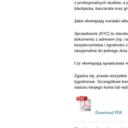
z profesjonalnych studiów, a 
blackjacka, baccarata oraz gr
Jakie obowiązują warunki odno
Sprawdzanie (KYC) to standar
dokumentu z adresem (np. ra
bezpieczeństwa i zgodności z
okazjonalnie do jednego dnia
Czy obowiązują ograniczenia 
Zgadza się, prawie wszystkie 
tygodniowe. Szczegółowe kwot
statusu twojego konta lub wy
Download PDF