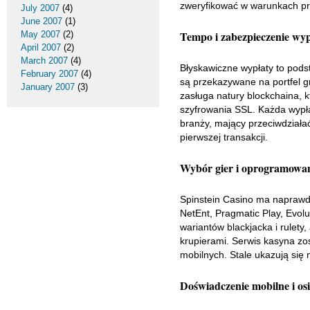
zweryfikować w warunkach pr
July 2007
(4)
June 2007
(1)
Tempo i zabezpieczenie wyp
May 2007
(2)
April 2007
(2)
March 2007
(4)
Błyskawiczne wypłaty to pods
February 2007
(4)
są przekazywane na portfel g
January 2007
(3)
zasługa natury blockchaina, 
szyfrowania SSL. Każda wypł
branży, mający przeciwdziała
pierwszej transakcji.
Wybór gier i oprogramowa
Spinstein Casino ma naprawd
NetEnt, Pragmatic Play, Evol
wariantów blackjacka i rulety
krupierami. Serwis kasyna zo
mobilnych. Stale ukazują się n
Doświadczenie mobilne i os