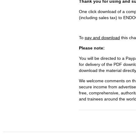
Thank you for using and
One click download of a compl
(including sales tax) to 
To
pay and download
this cha
Please note:
You will be directed to a Payp
for delivery of the PDF downl
download the material directl
We welcome comments on this 
secure income from advertisem
free, comprehensive, authorit
and trainees around the world