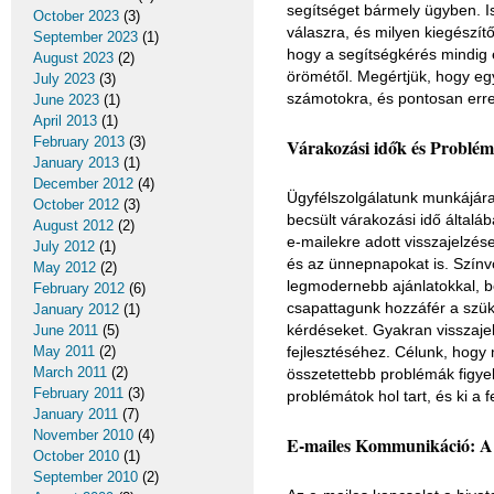
segítséget bármely ügyben. I
October 2023
(3)
válaszra, és milyen kiegészít
September 2023
(1)
hogy a segítségkérés mindig 
August 2023
(2)
örömétől. Megértjük, hogy e
July 2023
(3)
számotokra, és pontosan erre
June 2023
(1)
April 2013
(1)
February 2013
(3)
Várakozási idők és Problé
January 2013
(1)
December 2012
(4)
Ügyfélszolgálatunk munkájára 
October 2012
(3)
becsült várakozási idő általá
August 2012
(2)
e-mailekre adott visszajelzés
July 2012
(1)
és az ünnepnapokat is. Színvo
May 2012
(2)
legmodernebb ajánlatokkal, b
February 2012
(6)
csapattagunk hozzáfér a szük
January 2012
(1)
kérdéseket. Gyakran visszajel
June 2011
(5)
May 2011
(2)
fejlesztéséhez. Célunk, hogy 
March 2011
(2)
összetettebb problémák figyel
February 2011
(3)
problémátok hol tart, és ki a 
January 2011
(7)
November 2010
(4)
E-mailes Kommunikáció: A R
October 2010
(1)
September 2010
(2)