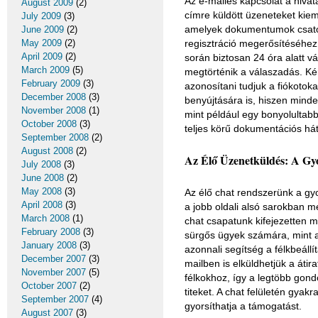
Az e-mailes kapcsolat a hiva
August 2009
(2)
címre küldött üzeneteket kiem
July 2009
(3)
amelyek dokumentumok csatolá
June 2009
(2)
May 2009
(2)
regisztráció megerősítéséhez
April 2009
(2)
során biztosan 24 óra alatt v
March 2009
(5)
megtörténik a válaszadás. Kér
February 2009
(3)
azonosítani tudjuk a fiókotoka
December 2008
(3)
benyújtására is, hiszen mind
November 2008
(1)
mint például egy bonyolultabb
October 2008
(3)
teljes körű dokumentációs hát
September 2008
(2)
August 2008
(2)
Az Élő Üzenetküldés: A Gyo
July 2008
(3)
June 2008
(2)
May 2008
(3)
Az élő chat rendszerünk a gy
April 2008
(3)
a jobb oldali alsó sarokban 
March 2008
(1)
chat csapatunk kifejezetten m
February 2008
(3)
sürgős ügyek számára, mint a 
January 2008
(3)
azonnali segítség a félkbeáll
December 2007
(3)
mailben is elküldhetjük a áti
November 2007
(5)
félkokhoz, így a legtöbb gond
October 2007
(2)
titeket. A chat felületén gyak
September 2007
(4)
gyorsíthatja a támogatást.
August 2007
(3)