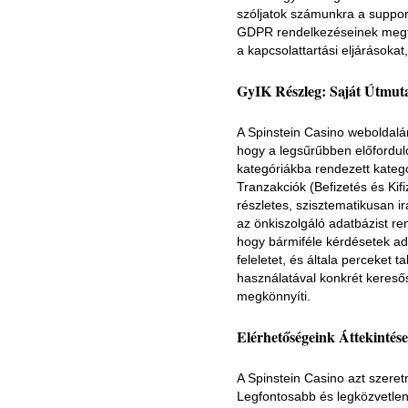
szóljatok számunkra a suppor
GDPR rendelkezéseinek megfel
a kapcsolattartási eljárásoka
GyIK Részleg: Saját Útmut
A Spinstein Casino weboldalán
hogy a legsűrűbben előforduló
kategóriákba rendezett kategó
Tranzakciók (Befizetés és Kif
részletes, szisztematikusan ir
az önkiszolgáló adatbázist ren
hogy bármiféle kérdésetek adód
feleletet, és általa perceket 
használatával konkrét keresős
megkönnyíti.
Elérhetőségeink Áttekintés
A Spinstein Casino azt szere
Legfontosabb és legközvetlen