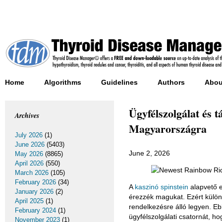
Home
Algorithms
Guidelines
Authors
Abou
Ügyfélszolgálat és 
Archives
Magyarországra
July 2026
(1)
June 2026
(5403)
June 2, 2026
May 2026
(8865)
April 2026
(550)
March 2026
(105)
February 2026
(34)
A
kaszinó spinstein
alapvető e
January 2026
(2)
érezzék magukat. Ezért külön
April 2025
(1)
rendelkezésre álló legyen. E
February 2024
(1)
ügyfélszolgálati csatornát, ho
November 2023
(1)