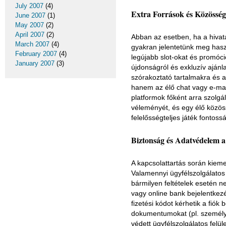
July 2007
(4)
Extra Források és Közösség
June 2007
(1)
May 2007
(2)
April 2007
(2)
Abban az esetben, ha a hivata
March 2007
(4)
gyakran jelentetünk meg hasz
February 2007
(4)
legújabb slot-okat és promóci
January 2007
(3)
újdonságról és exkluzív ajánl
szórakoztató tartalmakra és a
hanem az élő chat vagy e-mail
platformok főként arra szolg
véleményét, és egy élő közös
felelősségteljes játék fontos
Biztonság és Adatvédelem 
A kapcsolattartás során kiem
Valamennyi ügyfélszolgálatos 
bármilyen feltételek esetén 
vagy online bank bejelentkezés
fizetési kódot kérhetik a fi
dokumentumokat (pl. személyaz
védett ügyfélszolgálatos felü