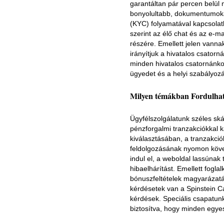
garantáltan pár percen belül 
bonyolultabb, dokumentumokat
(KYC) folyamatával kapcsolat
szerint az élő chat és az e-m
részére. Emellett jelen vanna
irányítjuk a hivatalos csato
minden hivatalos csatornánko
ügyedet és a helyi szabályozás
Milyen témákban Fordulhat
Ügyfélszolgálatunk széles sk
pénzforgalmi tranzakciókkal
kiválasztásában, a tranzakció
feldolgozásának nyomon köve
indul el, a weboldal lassúnak
hibaelhárítást. Emellett fogla
bónuszfeltételek magyarázatáv
kérdésetek van a Spinstein C
kérdések. Speciális csapatunk f
biztosítva, hogy minden egyes