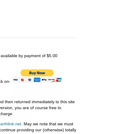
s available by payment of $5.00
ick on-
nd then returned immediately to this site
ersion, you are of course free to
 charge.
rthlink.net
. May we note that we must
ntinue providing our (otherwise) totally