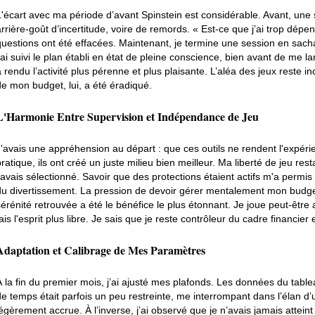
L'écart avec ma période d’avant Spinstein est considérable. Avant, une
arrière-goût d’incertitude, voire de remords. « Est-ce que j’ai trop dépe
questions ont été effacées. Maintenant, je termine une session en sach
’ai suivi le plan établi en état de pleine conscience, bien avant de me la
a rendu l’activité plus pérenne et plus plaisante. L’aléa des jeux reste 
de mon budget, lui, a été éradiqué.
L'Harmonie Entre Supervision et Indépendance de Jeu
J'avais une appréhension au départ : que ces outils ne rendent l'expérien
ratique, ils ont créé un juste milieu bien meilleur. Ma liberté de jeu res
j'avais sélectionné. Savoir que des protections étaient actifs m'a permi
du divertissement. La pression de devoir gérer mentalement mon budget
sérénité retrouvée a été le bénéfice le plus étonnant. Je joue peut-être
fais l'esprit plus libre. Je sais que je reste contrôleur du cadre financ
Adaptation et Calibrage de Mes Paramètres
À la fin du premier mois, j’ai ajusté mes plafonds. Les données du tab
de temps était parfois un peu restreinte, me interrompant dans l’élan d’
légèrement accrue. À l’inverse, j’ai observé que je n’avais jamais attein