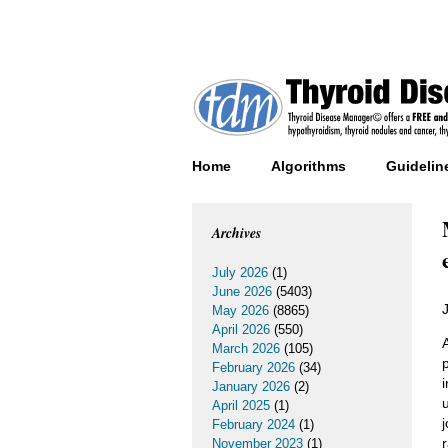
Home
Algorithms
Guidelin
Archives
July 2026
(1)
June 2026
(5403)
May 2026
(8865)
April 2026
(550)
March 2026
(105)
February 2026
(34)
January 2026
(2)
April 2025
(1)
February 2024
(1)
November 2023
(1)