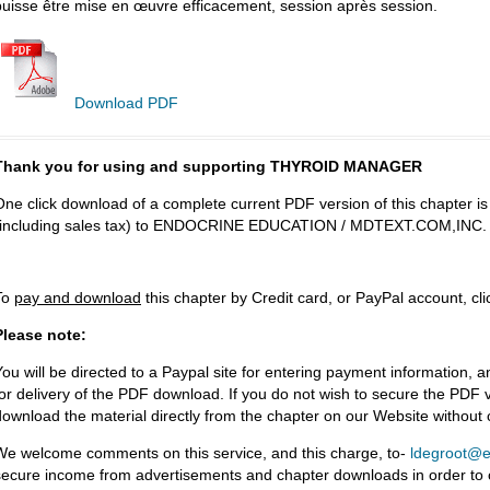
puisse être mise en œuvre efficacement, session après session.
Download PDF
Thank you for using and supporting THYROID MANAGER
One click download of a complete current PDF version of this chapter i
(including sales tax) to ENDOCRINE EDUCATION / MDTEXT.COM,INC.
To
pay and download
this chapter by Credit card, or PayPal account, cl
Please note:
You will be directed to a Paypal site for entering payment information, a
for delivery of the PDF download. If you do not wish to secure the PDF v
download the material directly from the chapter on our Website without
We welcome comments on this service, and this charge, to-
ldegroot@ea
secure income from advertisements and chapter downloads in order to co