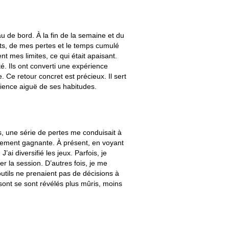
au de bord. À la fin de la semaine et du
pôts, de mes pertes et le temps cumulé
nt mes limites, ce qui était apaisant.
té. Ils ont converti une expérience
. Ce retour concret est précieux. Il sert
ience aiguë de ses habitudes.
, une série de pertes me conduisait à
arement gagnante. À présent, en voyant
ai diversifié les jeux. Parfois, je
 la session. D’autres fois, je me
utils ne prenaient pas de décisions à
sont se sont révélés plus mûris, moins