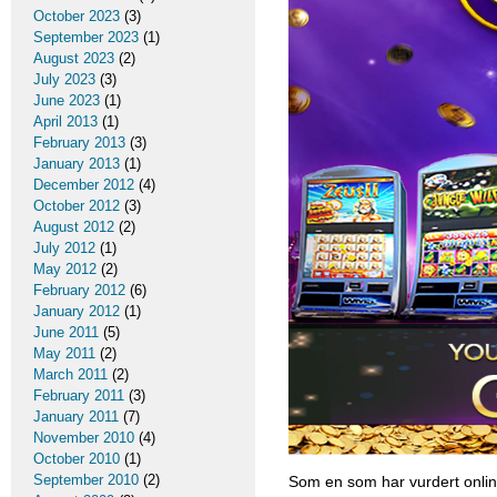
October 2023
(3)
September 2023
(1)
August 2023
(2)
July 2023
(3)
June 2023
(1)
April 2013
(1)
February 2013
(3)
January 2013
(1)
December 2012
(4)
October 2012
(3)
August 2012
(2)
July 2012
(1)
May 2012
(2)
February 2012
(6)
January 2012
(1)
June 2011
(5)
May 2011
(2)
March 2011
(2)
February 2011
(3)
January 2011
(7)
November 2010
(4)
October 2010
(1)
September 2010
(2)
Som en som har vurdert online 