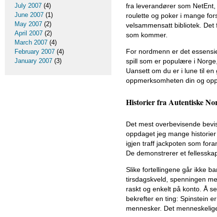
July 2007
(4)
fra leverandører som NetEnt, 
June 2007
(1)
roulette og poker i mange for
May 2007
(2)
velsammensatt bibliotek. Det
April 2007
(2)
som kommer.
March 2007
(4)
For nordmenn er det essensiel
February 2007
(4)
January 2007
(3)
spill som er populære i Norge,
Uansett om du er i lune til en 
oppmerksomheten din og oppre
Historier fra Autentiske Nor
Det mest overbevisende bevise
oppdaget jeg mange historier 
igjen traff jackpoten som for
De demonstrerer et fellesska
Slike fortellingene går ikke
tirsdagskveld, spenningen me
raskt og enkelt på konto. Å s
bekrefter en ting: Spinstein er 
mennesker. Det menneskelige a