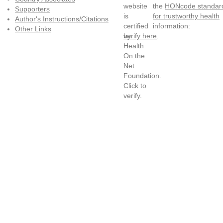
the
HONcode standar
Supporters
for trustworthy health
Author's Instructions/Citations
information:
Other Links
verify here
.