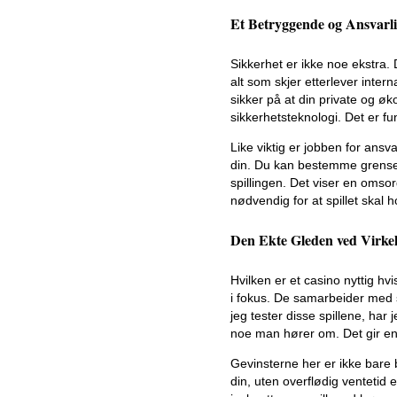
Et Betryggende og Ansvarlig
Sikkerhet er ikke noe ekstra. D
alt som skjer etterlever inter
sikker på at din private og ø
sikkerhetsteknologi. Det er fu
Like viktig er jobben for ansv
din. Du kan bestemme grenser 
spillingen. Det viser en omsor
nødvendig for at spillet skal 
Den Ekte Gleden ved Virkel
Hvilken er et casino nyttig h
i fokus. De samarbeider med st
jeg tester disse spillene, har 
noe man hører om. Det gir e
Gevinsterne her er ikke bare 
din, uten overflødig ventetid 