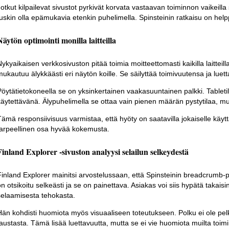
otkut kilpailevat sivustot pyrkivät korvata vastaavan toiminnon vaikeilla s
tuskin olla epämukavia etenkin puhelimella. Spinsteinin ratkaisu on hel
Näytön optimointi monilla laitteilla
Nykyaikaisen verkkosivuston pitää toimia moitteettomasti kaikilla laittei
mukautuu älykkäästi eri näytön koille. Se säilyttää toimivuutensa ja luet
Pöytätietokoneella se on yksinkertainen vaakasuuntainen palkki. Tabletill
käytettävänä. Älypuhelimella se ottaa vain pienen määrän pystytilaa, mutt
Tämä responsiivisuus varmistaa, että hyöty on saatavilla jokaiselle käyttä
tarpeellinen osa hyvää kokemusta.
Finland Explorer -sivuston analyysi selailun selkeydestä
Finland Explorer mainitsi arvostelussaan, että Spinsteinin breadcrumb-p
on otsikoitu selkeästi ja se on painettava. Asiakas voi siis hypätä takaisi
selaamisesta tehokasta.
Hän kohdisti huomiota myös visuaaliseen toteutukseen. Polku ei ole pelkk
taustasta. Tämä lisää luettavuutta, mutta se ei vie huomiota muilta toimin