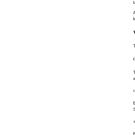
k
O
A