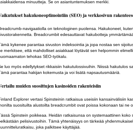
asiakkaidensa minuutteja. Se on asiantuntemuksen merkki.
Vaikutukset hakukoneoptimointiin (SEO) ja verkkosivun rakentees
Breadcrumb-navigaatiolla on teknologinen puolensa. Hakukoneet, kuten
sivustorakennetta. Breadcrumbit edesauttavat hakubotteja ymmärtämään s
Tämä kykenee parantaa sivuston indeksointia ja jopa nostaa sen sijoitus
se merkitsee, että mahdolliset asiakkaat löytävät sen helpommin elimel
huomaamaton tehokas SEO-työkalu.
Se luo myös edellytykset rikkaisiin hakutulossivuihin. Niissä hakutulos s
Tämä parantaa hakijan kokemusta ja voi lisätä napsautusmääriä.
Vertailu muiden suosittujen kasinoiden rakenteisiin
Finland Explorer vertasi Spinsteinin ratkaisua useisiin kansainvälisiin k
monilta suosituilta alustoilta breadcrumbit ovat poissa kokonaan tai ne 
Tässä Spinstein poikkeaa. Heidän ratkaisunsa on systemaattinen koko si
pelkästään pelisivustoihin. Tämä yhtenäisyys on tärkeää yhdenmukaisel
suunnitteluratkaisu, joka palkitsee käyttäjää.