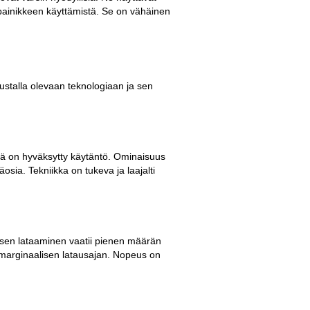
n-painikkeen käyttämistä. Se on vähäinen
ustalla olevaan teknologiaan ja sen
mä on hyväksytty käytäntö. Ominaisuus
 lisäosia. Tekniikka on tukeva ja laajalti
a sen lataaminen vaatii pienen määrän
n marginaalisen latausajan. Nopeus on