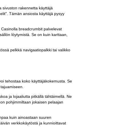
a sivuston rakennetta käyttäjä
pelit". Tämän ansiosta käyttäjä pysyy
ein Casinolla breadcrumbit palvelevat
sällön löytymistä. Se on kuin karttaan,
ssä pelkkä navigaatiopalkki tai valikko
 voi tehostaa koko käyttäjäkokemusta. Se
 tajuamiseen.
koa ja lojaaliutta pitkällä tähtäimellä. Ne
on pohjimmiltaan jokaisen pelaajan
jempaa kuin ainoastaan suuren
päivän verkkokäytöstä ja kunnioittavat