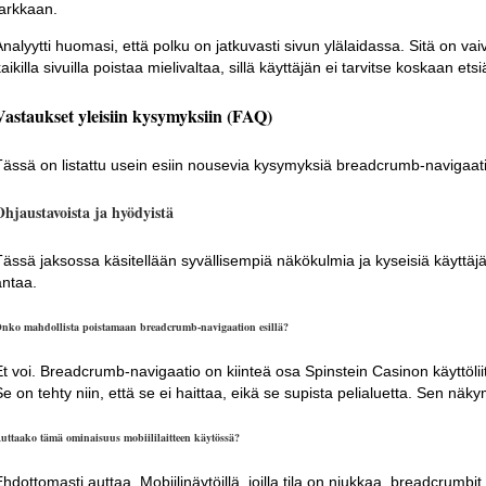
tarkkaan.
Analyytti huomasi, että polku on jatkuvasti sivun ylälaidassa. Sitä on 
aikilla sivuilla poistaa mielivaltaa, sillä käyttäjän ei tarvitse koskaan ets
Vastaukset yleisiin kysymyksiin (FAQ)
Tässä on listattu usein esiin nousevia kysymyksiä breadcrumb-navigaati
Ohjaustavoista ja hyödyistä
Tässä jaksossa käsitellään syvällisempiä näkökulmia ja kyseisiä käyttäj
antaa.
nko mahdollista poistamaan breadcrumb-navigaation esillä?
Et voi. Breadcrumb-navigaatio on kiinteä osa Spinstein Casinon käyttölii
Se on tehty niin, että se ei haittaa, eikä se supista pelialuetta. Sen näk
uttaako tämä ominaisuus mobiililaitteen käytössä?
Ehdottomasti auttaa. Mobiilinäytöillä, joilla tila on niukkaa, breadcrumbit