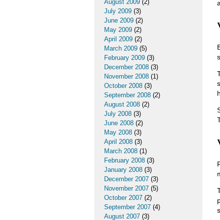
August 2009
(2)
July 2009
(3)
June 2009
(2)
May 2009
(2)
April 2009
(2)
March 2009
(5)
February 2009
(3)
December 2008
(3)
November 2008
(1)
October 2008
(3)
September 2008
(2)
August 2008
(2)
July 2008
(3)
June 2008
(2)
May 2008
(3)
April 2008
(3)
March 2008
(1)
February 2008
(3)
January 2008
(3)
December 2007
(3)
November 2007
(5)
October 2007
(2)
September 2007
(4)
August 2007
(3)