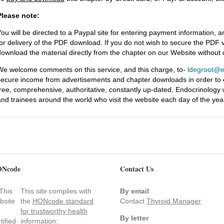
Please note:
You will be directed to a Paypal site for entering payment information, a
for delivery of the PDF download. If you do not wish to secure the PDF v
download the material directly from the chapter on our Website without
We welcome comments on this service, and this charge, to-
ldegroot@ea
secure income from advertisements and chapter downloads in order to co
free, comprehensive, authoritative, constantly up-dated, Endocrinology
and trainees around the world who visit the website each day of the yea
Ncode
Contact Us
This site complies with
By email
the
HONcode standard
Contact
Thyroid Manager
for trustworthy health
By letter
information: