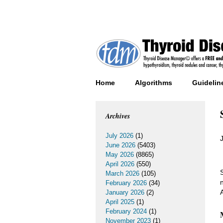
Home
Algorithms
Guidelin
Archives
July 2026
(1)
June 2026
(5403)
May 2026
(8865)
April 2026
(550)
March 2026
(105)
February 2026
(34)
January 2026
(2)
April 2025
(1)
February 2024
(1)
November 2023
(1)