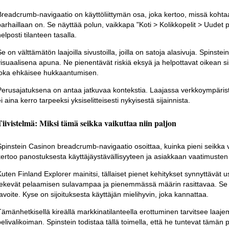
Breadcrumb-navigaatio on käyttöliittymän osa, joka kertoo, missä kohta
parhaillaan on. Se näyttää polun, vaikkapa "Koti > Kolikkopelit > Uudet 
elposti tilanteen tasalla.
e on välttämätön laajoilla sivustoilla, joilla on satoja alasivuja. Spinst
visuaalisena apuna. Ne pienentävät riskiä eksyä ja helpottavat oikean si
joka ehkäisee hukkaantumisen.
Perusajatuksena on antaa jatkuvaa kontekstia. Laajassa verkkoympäristö
i aina kerro tarpeeksi yksiselitteisesti nykyisestä sijainnista.
Tiivistelmä: Miksi tämä seikka vaikuttaa niin paljon
Spinstein Casinon breadcrumb-navigaatio osoittaa, kuinka pieni seikka
kertoo panostuksesta käyttäjäystävällisyyteen ja asiakkaan vaatimusten
uten Finland Explorer mainitsi, tällaiset pienet kehitykset synnyttävät us
tekevät pelaamisen sulavampaa ja pienemmässä määrin rasittavaa. Se 
tavoite. Kyse on sijoituksesta käyttäjän mielihyvin, joka kannattaa.
Tämänhetkisellä kireällä markkinatilanteella erottuminen tarvitsee laa
pelivalikoiman. Spinstein todistaa tällä toimella, että he tuntevat tämän 