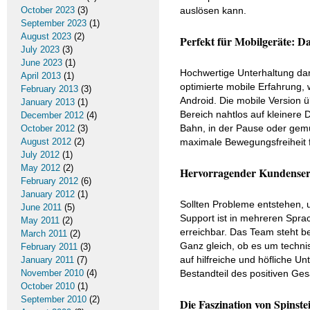
October 2023
(3)
auslösen kann.
September 2023
(1)
August 2023
(2)
Perfekt für Mobilgeräte: D
July 2023
(3)
June 2023
(1)
Hochwertige Unterhaltung darf
April 2013
(1)
optimierte mobile Erfahrung,
February 2013
(3)
Android. Die mobile Version ü
January 2013
(1)
Bereich nahtlos auf kleinere 
December 2012
(4)
Bahn, in der Pause oder gemüt
October 2012
(3)
August 2012
(2)
maximale Bewegungsfreiheit 
July 2012
(1)
May 2012
(2)
Hervorragender Kundenser
February 2012
(6)
January 2012
(1)
Sollten Probleme entstehen, 
June 2011
(5)
Support ist in mehreren Spra
May 2011
(2)
erreichbar. Das Team steht 
March 2011
(2)
Ganz gleich, ob es um techni
February 2011
(3)
auf hilfreiche und höfliche U
January 2011
(7)
November 2010
(4)
Bestandteil des positiven Ges
October 2010
(1)
September 2010
(2)
Die Faszination von Spinstei