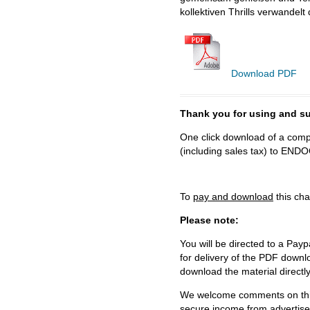
kollektiven Thrills verwandel
Download PDF
Thank you for using and
One click download of a compl
(including sales tax) to 
To
pay and download
this cha
Please note:
You will be directed to a Payp
for delivery of the PDF downl
download the material directl
We welcome comments on this 
secure income from advertisem