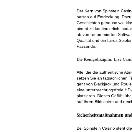
Der Kern von Spinstein Casino
harren auf Entdeckung. Dazu 
Geschichten genauso wie klas
nimmt zu kontinuierlich, sod
ab von renommierten Software
Qualität und ein faires Spiele
Passende.
Die Königsdisziplin: Live Casi
Alle, die die authentische At
setzen Sie an tatsächlichen T
geht von Blackjack und Roule
eine unterbrechungsfreie HD-Ü
platzieren. Dieses Gefühl übe
auf Ihren Bildschirm und ers
Sicherheitsmaßnahmen und b
Bei Spinstein Casino steht di