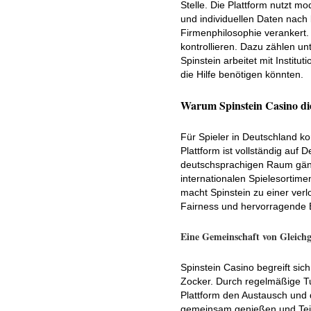
Stelle. Die Plattform nutzt 
und individuellen Daten nach 
Firmenphilosophie verankert. 
kontrollieren. Dazu zählen un
Spinstein arbeitet mit Institu
die Hilfe benötigen könnten.
Warum Spinstein Casino die 
Für Spieler in Deutschland ko
Plattform ist vollständig auf
deutschsprachigen Raum gängi
internationalen Spielesortim
macht Spinstein zu einer verl
Fairness und hervorragende B
Eine Gemeinschaft von Gleichg
Spinstein Casino begreift sich
Zocker. Durch regelmäßige Tur
Plattform den Austausch und 
gemeinsam genießen und Teil