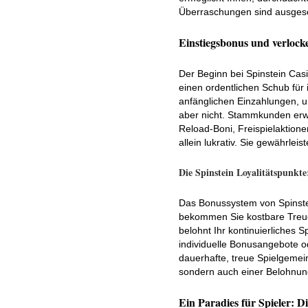
Überraschungen sind ausges
Einstiegsbonus und verloc
Der Beginn bei Spinstein Cas
einen ordentlichen Schub für 
anfänglichen Einzahlungen, u
aber nicht. Stammkunden erw
Reload-Boni, Freispielaktione
allein lukrativ. Sie gewährle
Die Spinstein Loyalitätspunkte
Das Bonussystem von Spinstei
bekommen Sie kostbare Treuep
belohnt Ihr kontinuierliches 
individuelle Bonusangebote o
dauerhafte, treue Spielgemei
sondern auch einer Belohnun
Ein Paradies für Spieler: D