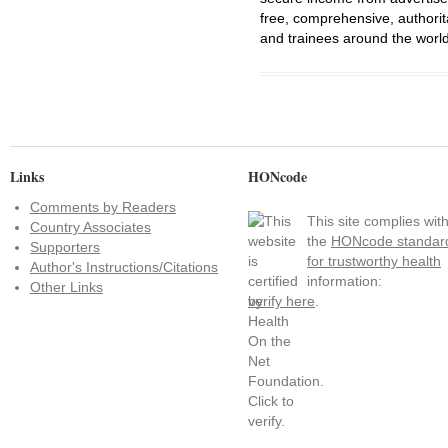
free, comprehensive, authorit
and trainees around the world
Links
HONcode
Comments by Readers
This site complies wit
Country Associates
the
HONcode standar
Supporters
for trustworthy health
Author's Instructions/Citations
information:
Other Links
verify here
.