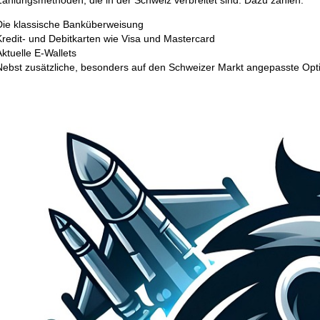
Zahlungsmethoden, die in der Schweiz verbreitet sind. Dazu zählen:
Die klassische Banküberweisung
Kredit- und Debitkarten wie Visa und Mastercard
Aktuelle E-Wallets
Nebst zusätzliche, besonders auf den Schweizer Markt angepasste Opt