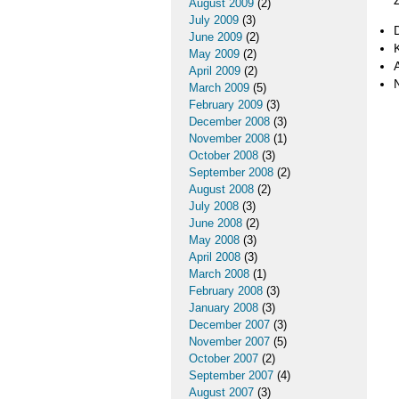
August 2009
(2)
July 2009
(3)
June 2009
(2)
May 2009
(2)
April 2009
(2)
March 2009
(5)
February 2009
(3)
December 2008
(3)
November 2008
(1)
October 2008
(3)
September 2008
(2)
August 2008
(2)
July 2008
(3)
June 2008
(2)
May 2008
(3)
April 2008
(3)
March 2008
(1)
February 2008
(3)
January 2008
(3)
December 2007
(3)
November 2007
(5)
October 2007
(2)
September 2007
(4)
August 2007
(3)