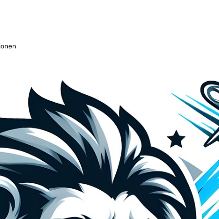
ionen