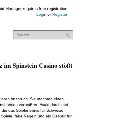
id Manager requires free registration
Login
or
Register
 im Spinstein Casino stößt
klaren Anspruch. Sie möchten einen
nchancen verheißen. Exakt das bietet
 die das Spielerlebnis für Schweizer
piele, faire Regeln und ein Gespür für