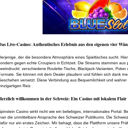
Das Live-Casino: Authentisches Erlebnis aus den eigenen vier Wä
Derjenige, der die besondere Atmosphäre eines Spieltisches sucht. Hier
sondern gegen echte Croupiers in Echtzeit. Die Streams stammen aus p
beeindruckt: verschiedene Roulette-Tische, Blackjack-Varianten, Pok
Formate. Sie können mit dem Dealer plaudern und fühlen sich dank me
Geschehen versetzt. Diese Verbindung aus Bequemlichkeit und wahrer 
einzigartigen Reiz .
Herzlich willkommen in der Schweiz: Ein Casino mit lokalem Flair
Spinstein Casino wirkt nicht wie ein beliebiges, internationales Portal.
man die unmittelbare Ansprache des Schweizer Publikums. Die Schwei
dafür nur ein erstes Zeichen. Mir behagt, dass die Plattform unsere Pr