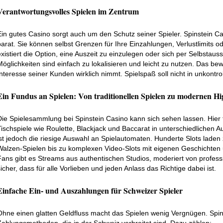
Verantwortungsvolles Spielen im Zentrum
Ein gutes Casino sorgt auch um den Schutz seiner Spieler. Spinstein Cas
parat. Sie können selbst Grenzen für Ihre Einzahlungen, Verlustlimits od
existiert die Option, eine Auszeit zu einzulegen oder sich per Selbstaus
Möglichkeiten sind einfach zu lokalisieren und leicht zu nutzen. Das bew
Interesse seiner Kunden wirklich nimmt. Spielspaß soll nicht in unkontro
Ein Fundus an Spielen: Von traditionellen Spielen zu modernen Hi
Die Spielesammlung bei Spinstein Casino kann sich sehen lassen. Hier fi
Tischspiele wie Roulette, Blackjack und Baccarat in unterschiedlichen 
ist jedoch die riesige Auswahl an Spielautomaten. Hunderte Slots lade
Walzen-Spielen bis zu komplexen Video-Slots mit eigenen Geschichten 
Fans gibt es Streams aus authentischen Studios, moderiert von profession
sicher, dass für alle Vorlieben und jeden Anlass das Richtige dabei ist.
Einfache Ein- und Auszahlungen für Schweizer Spieler
Ohne einen glatten Geldfluss macht das Spielen wenig Vergnügen. Spins