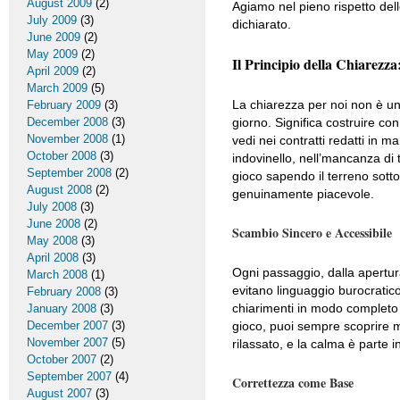
August 2009
(2)
Agiamo nel pieno rispetto dell
July 2009
(3)
dichiarato.
June 2009
(2)
May 2009
(2)
Il Principio della Chiarezza
April 2009
(2)
March 2009
(5)
La chiarezza per noi non è un
February 2009
(3)
December 2008
(3)
giorno. Significa costruire con
November 2008
(1)
vedi nei contratti redatti in
October 2008
(3)
indovinello, nell’mancanza di 
September 2008
(2)
gioco sapendo il terreno sotto
August 2008
(2)
genuinamente piacevole.
July 2008
(3)
June 2008
(2)
Scambio Sincero e Accessibile
May 2008
(3)
April 2008
(3)
Ogni passaggio, dalla apertura 
March 2008
(1)
evitano linguaggio burocratico
February 2008
(3)
chiarimenti in modo completo 
January 2008
(3)
December 2007
(3)
gioco, puoi sempre scoprire m
November 2007
(5)
rilassato, e la calma è parte i
October 2007
(2)
September 2007
(4)
Correttezza come Base
August 2007
(3)