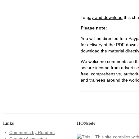
To
pay and download
this cha
Please note:
You will be directed to a Payp
for delivery of the PDF downl
download the material directl
We welcome comments on this 
secure income from advertisem
free, comprehensive, authorit
and trainees around the world
Links
HONcode
Comments by Readers
This site complies wit
Country Associates