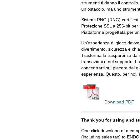
strumenti ti danno il controll
un ostacolo, ma uno strumento
Sistemi RNG (RNG) certificati 
Protezione SSL a 256-bit per 
Piattaforma progettata per un 
Un’esperienza di gioco davvero
divertimento, sicurezza e chia
Trasforma la trasparenza da id
transazioni e nel supporto. La
concentrarti sul piacere del gi
esperienza. Questo, per noi, 
Download PDF
Thank you for using and
One click download of a compl
(including sales tax) to 