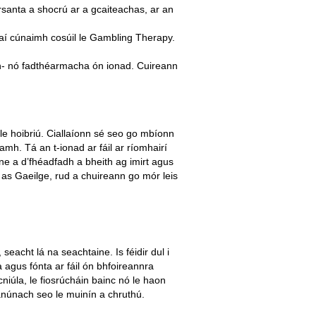
santa a shocrú ar a gcaiteachas, ar an
í cúnaimh cosúil le Gambling Therapy.
idh- nó fadthéarmacha ón ionad. Cuireann
 le hoibriú. Ciallaíonn sé seo go mbíonn
amh. Tá an t-ionad ar fáil ar ríomhairí
ne a d’fhéadfadh a bheith ag imirt agus
 as Gaeilge, rud a chuireann go mór leis
seacht lá na seachtaine. Is féidir dul i
 agus fónta ar fáil ón bhfoireannra
cniúla, le fiosrúcháin bainc nó le haon
eanúnach seo le muinín a chruthú.