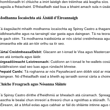
chomhlíonadh trí chluiche a imirt laistigh den tréimhse atá leagtha síos.
éagsúla a fhéachaint. D’fhéadfadh siad bua a bhaint amach sula n-úsáid
Modhanna Íocaíochta atá Áisiúil d’Éireannaigh
Tá éagsúlacht mhaith modhanna íocaíochta ag Spinsy Castro a thagann
hidbheartuithe agus na tarraingtí siar gasta agus daingean. Tá na teora
de gach céim. Tá modhanna traidisiúnta ar nós cártaí creidmheasa agus
imseartha eile atá an-tóir orthu sa tír seo.
Cártaí Creidmheasa/Debit:
Glacann an t-ionad le Visa agus Mastercard
eo atá iontaofa agus láidir.
Airgeadóireacht Leictreonach:
Cuidíonn an t-ionad le he-wallets cosúil
Soláthraíonn siad seo luas agus rúndacht bhreise.
Prepaid Cards:
Tá roghanna ar nós Paysafecard ann dóibh siúd ar mian 
daingean. Nó d’fhéadfadh siad a bheith ag iarraidh sonraí cárta a choinn
Cluiche Freagrach agus Nósanna Sláinte
Tá Spinsy Castro dírithe d’fheidhmiú ar bhealach atá cúramach. Spreag
nasctha le bealaí chun imreoirí a threorú chun a ngnóthas a stiúradh. T
Éireann, áit a bhfuil eolas agus cabhair ar fáil do shláinte intinne agus 