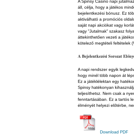
A Spinsy Casino napi jutalma
áll, célja, hogy a játékos mi
bejelentkezési bónusz. Ez tö
aktiválható a promóciós oldal
saját napi akciókat vagy korl
vagy "Jutalmak" szakasz folya
áttekinthetően vezeti a játéko
kötelező megtételi feltételek 
A Bejelentkezési Sorozat Előny
A napi rendszer egyik legked
hogy minél több napon át lép
Ez a játéklélektan egy hatéko
Spinsy hatékonyan kihasználj
teljesíthetsz. Nem csak a ny
fenntartásában. Ez a tartós le
élményét helyezi előtérbe, nem
Download PDF