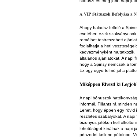
státuszt és még jobb napi jut
A VIP Státuszok Befolyása a 
Ahogy haladsz felfelé a Spins
esetében ezek szokványosak 
remélhet testreszabott ajánl
foglalhatja a heti veszteség
kedvezményként mutatkozik. V
általános ajánlatokat. A napi 
hogy a Spinsy nemcsak a tömeg
Ez egy egyértelmű jel a platfo
Miképpen Élvezd ki Legjob
A napi bónuszok hatékonysága 
informál. Pillants rá minden 
Lehet, hogy éppen egy rövid id
részletes szabályokat. A napi
bizonyos játékon kell elkölte
lehetőséget kínálnak a napi já
pénzedet kellene pótolnod. V