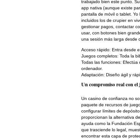
trabajado bien este punto. S
app nativa (aunque existe par
pantalla de móvil o tablet. Yo
incluidos los de crupier en v
gestionar pagos, contactar con
usar, con botones bien grande
una sesión más larga desde cu
Acceso rápido: Entra desde e
Juegos completos: Toda la bibl
Todas las funciones: Efectúa 
ordenador.
Adaptación: Diseño ágil y rá
Un compromiso real con el 
Un casino de confianza no sol
paquete de recursos de juego
configurar límites de depósi
proporcionan la alternativa 
ayuda como la Fundación Esp
que trasciende lo legal, mues
encontrar esta capa de protec