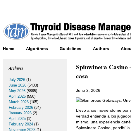
Home
Algorithms
Guidelines
Authors
Abou
Spinwinera Casino –
Archives
casa
July 2026
(1)
June 2026
(5403)
June 2, 2026
May 2026
(8865)
April 2026
(550)
March 2026
(105)
February 2026
(34)
Llevo años moviéndome por el
January 2026
(2)
verdad entienda a los jugado
April 2025
(1)
mismo, una experiencia genér
February 2024
(1)
Spinwinera Casino, percibí la
November 2023
(1)