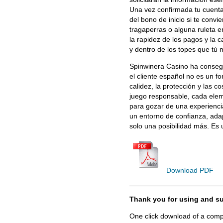
Una vez confirmada tu cuenta
del bono de inicio si te con
tragaperras o alguna ruleta e
la rapidez de los pagos y la 
y dentro de los topes que tú m
Spinwinera Casino ha consegu
el cliente español no es un fo
calidez, la protección y las c
juego responsable, cada elem
para gozar de una experiencia
un entorno de confianza, ada
solo una posibilidad más. Es u
Download PDF
Thank you for using and
One click download of a compl