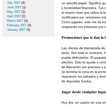
July 2007
(4)
un sencillo papel. Significa 
June 2007
(1)
y honestidad financiera. Tus 
May 2007
(2)
el mismo nivel que utiliza l
April 2007
(2)
certificados por revisiones i
March 2007
(4)
Como jugador, esto me da tran
February 2007
(4)
resguarda mis intereses por 
January 2007
(3)
Promociones que te dan la 
Las ofertas de bienvenida de
tanto. Son todo lo contrario
pueda disfrutarlos. El paquete
efectivo. Esto te ayuda a co
de liberación son precisos y 
se termina la cosa en la pri
reposición los sábados y dom
de depositar fondos.
Jugar desde cualquier lugar
Hoy día, un casino sin una só