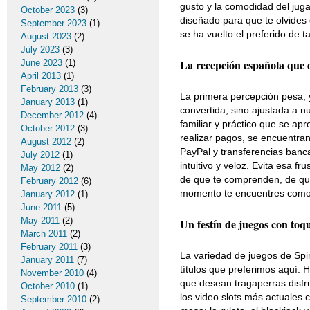
gusto y la comodidad del juga
October 2023
(3)
diseñado para que te olvides 
September 2023
(1)
se ha vuelto el preferido de 
August 2023
(2)
July 2023
(3)
La recepción española que 
June 2023
(1)
April 2013
(1)
February 2013
(3)
La primera percepción pesa, 
January 2013
(1)
convertida, sino ajustada a n
December 2012
(4)
familiar y práctico que se ap
October 2012
(3)
realizar pagos, se encuentran
August 2012
(2)
PayPal y transferencias banca
July 2012
(1)
intuitivo y veloz. Evita esa 
May 2012
(2)
de que te comprenden, de que
February 2012
(6)
momento te encuentres como
January 2012
(1)
June 2011
(5)
May 2011
(2)
Un festín de juegos con toqu
March 2011
(2)
February 2011
(3)
La variedad de juegos de Spi
January 2011
(7)
títulos que preferimos aquí.
November 2010
(4)
que desean tragaperras disfr
October 2010
(1)
los video slots más actuales 
September 2010
(2)