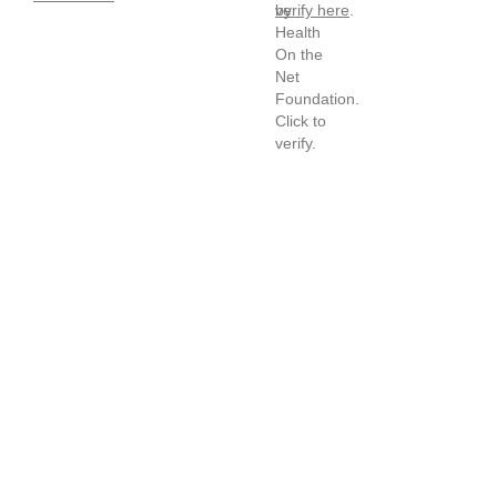
verify here
.