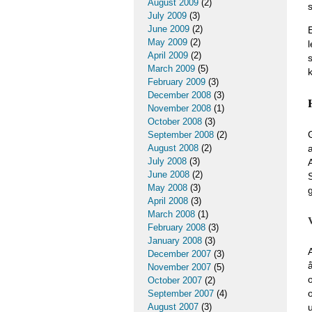
August 2009
(2)
July 2009
(3)
June 2009
(2)
May 2009
(2)
April 2009
(2)
March 2009
(5)
February 2009
(3)
December 2008
(3)
November 2008
(1)
October 2008
(3)
September 2008
(2)
August 2008
(2)
July 2008
(3)
June 2008
(2)
May 2008
(3)
April 2008
(3)
March 2008
(1)
February 2008
(3)
January 2008
(3)
December 2007
(3)
November 2007
(5)
October 2007
(2)
September 2007
(4)
August 2007
(3)