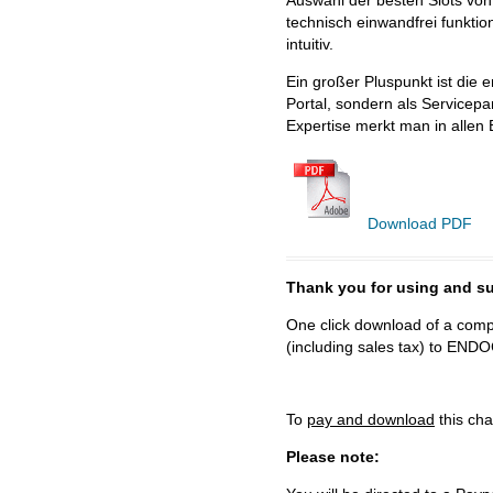
technisch einwandfrei funktio
intuitiv.
Ein großer Pluspunkt ist die 
Portal, sondern als Servicepa
Expertise merkt man in allen 
Download PDF
Thank you for using and
One click download of a compl
(including sales tax) to 
To
pay and download
this cha
Please note: