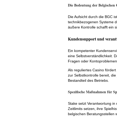
Die Bedeutung der Belgischen
Die Aufsicht durch die BGC is
technikbezogenen Systeme de
äußere Kontrolle schafft ein s
Kundensupport und verant
Ein kompetenter Kundenservic
eine Selbstverständlichkeit. 
Fragen oder Kontoproblemen. E
Als reguliertes Casino förder
zur Selbstkontrolle bereit, d
Bestandteil des Betriebs.
Spezifische Maßnahmen für Sp
Stake setzt Verantwortung in 
Zeitlimits setzen, ihre Spielh
belgischen Beratungsstellen w