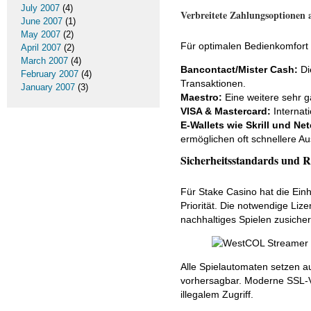
July 2007
(4)
Verbreitete Zahlungsoptionen a
June 2007
(1)
May 2007
(2)
Für optimalen Bedienkomfort b
April 2007
(2)
March 2007
(4)
Bancontact/Mister Cash:
Di
February 2007
(4)
Transaktionen.
January 2007
(3)
Maestro:
Eine weitere sehr g
VISA & Mastercard:
Internati
E-Wallets wie Skrill und Nete
ermöglichen oft schnellere A
Sicherheitsstandards und Re
Für Stake Casino hat die Ein
Priorität. Die notwendige Liz
nachhaltiges Spielen zusicher
Alle Spielautomaten setzen au
vorhersagbar. Moderne SSL-V
illegalem Zugriff.