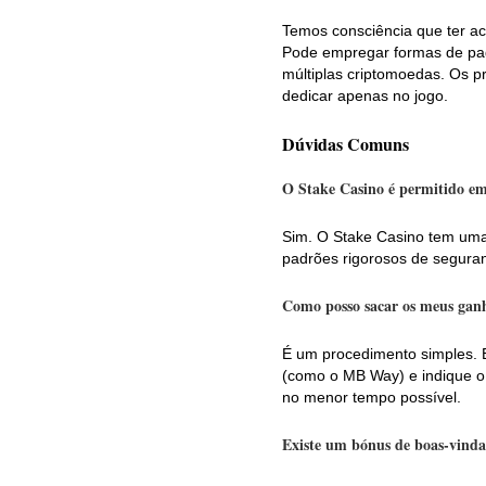
Temos consciência que ter ac
Pode empregar formas de pag
múltiplas criptomoedas. Os 
dedicar apenas no jogo.
Dúvidas Comuns
O Stake Casino é permitido e
Sim. O Stake Casino tem uma
padrões rigorosos de seguranç
Como posso sacar os meus gan
É um procedimento simples. En
(como o MB Way) e indique o 
no menor tempo possível.
Existe um bónus de boas-vinda