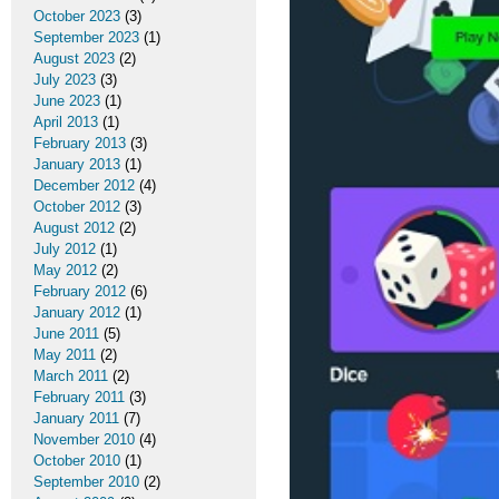
October 2023
(3)
September 2023
(1)
August 2023
(2)
July 2023
(3)
June 2023
(1)
April 2013
(1)
February 2013
(3)
January 2013
(1)
December 2012
(4)
October 2012
(3)
August 2012
(2)
July 2012
(1)
May 2012
(2)
February 2012
(6)
January 2012
(1)
June 2011
(5)
May 2011
(2)
March 2011
(2)
February 2011
(3)
January 2011
(7)
November 2010
(4)
October 2010
(1)
September 2010
(2)