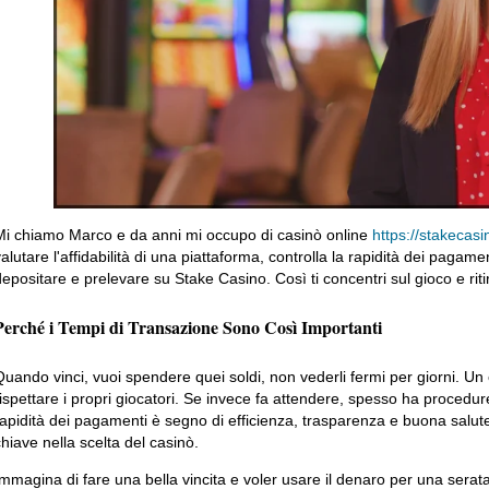
Mi chiamo Marco e da anni mi occupo di casinò online
https://stakecasin
alutare l'affidabilità di una piattaforma, controlla la rapidità dei pagamen
depositare e prelevare su Stake Casino. Così ti concentri sul gioco e ritir
Perché i Tempi di Transazione Sono Così Importanti
Quando vinci, vuoi spendere quei soldi, non vederli fermi per giorni. Un 
rispettare i propri giocatori. Se invece fa attendere, spesso ha procedure
rapidità dei pagamenti è segno di efficienza, trasparenza e buona salute 
chiave nella scelta del casinò.
Immagina di fare una bella vincita e voler usare il denaro per una serat