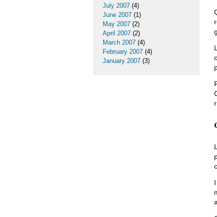
July 2007
(4)
June 2007
(1)
r
May 2007
(2)
April 2007
(2)
March 2007
(4)
L
February 2007
(4)
January 2007
(3)
p
P
I