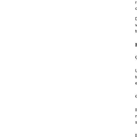
c
U
I