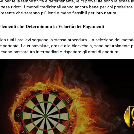
Se per te la tempestività è determinante, le criptovalute sono la scelta i
attesa ridotti. I metodi tradizionali vanno ancora bene per chi preferisce
presente che saranno più lenti e meno flessibili per loro natura.
Elementi che Determinano la Velocità dei Pagamenti
Non tutti i prelievi seguono la stessa procedura. La selezione del metod
importante. Le criptovalute, grazie alla blockchain, sono naturalmente pi
devono passare tra intermediari e rispettare gli orari di apertura.