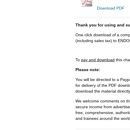
Download PDF
Thank you for using and
One click download of a compl
(including sales tax) to 
To
pay and download
this cha
Please note:
You will be directed to a Payp
for delivery of the PDF downl
download the material directl
We welcome comments on this 
secure income from advertisem
free, comprehensive, authorit
and trainees around the world