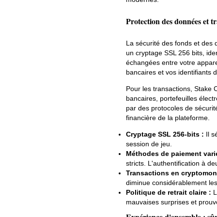
Protection des données et tr
La sécurité des fonds et des
un cryptage SSL 256 bits, ide
échangées entre votre apparei
bancaires et vos identifiants
Pour les transactions, Stake
bancaires, portefeuilles élec
par des protocoles de sécurité
financière de la plateforme.
Cryptage SSL 256-bits :
Il s
session de jeu.
Méthodes de paiement vari
stricts. L'authentification à d
Transactions en cryptomon
diminue considérablement les
Politique de retrait claire :
L
mauvaises surprises et prouve 
Expérience d'ensemble : sûre