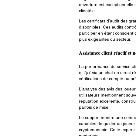
ouverture est exceptionnelle 
clientèle.
Les certificats d'audit des g
disponibles. Ces audits cont
participer en étant conscient
plus exigeantes du secteur.
Assistance client réactif et 
La performance du service cli
et 7j/7 via un chat en direct 
vérifications de compte ou pr
L'analyse des avis des joueurs 
utilisateurs mentionnent souv
réputation excellente, constru
parfois de mise.
Le support montre une compét
capables de guider un joueur à
cryptomonnaie. Cette expertis
modernes.