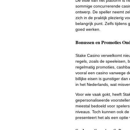
De visie van het platform is h
sommige concurrerende casino
ontwerp. De speller neemt zelf
zich in de praktijk plezierig 
belangrijk punt. Zelfs tijdens
goed werken.
Bonussen en Promoties On
Stake Casino verwelkomt nieu
regels, zoals de speeleisen, 
regelmatig promoties, cashba
vooral een casino vanwege de
billijke eisen is gunstiger da
in het Nederlands, wat misver
Voor wie vaak gokt, heeft Sta
gepersonaliseerde voorstellen
meestal bedoeld voor spelers 
niveaus. Toch kunnen ook de l
presenteert het als een optie