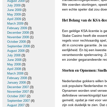
August 2009
(2)
We voerden stortingen, speel
July 2009
(3)
een echte speler dat zou doe
June 2009
(2)
May 2009
(2)
April 2009
(2)
Het Belang van de KSA-lice
March 2009
(5)
February 2009
(3)
Een geldige KSA-licentie is g
December 2008
(3)
Stake Casino heeft die essent
November 2008
(1)
regels voor rechtvaardig spe
October 2008
(3)
dit in concrete garantie. Je s
September 2008
(2)
eerlijkheid. En bij een kwesti
August 2008
(2)
verantwoorde spelervaring. Zo
July 2008
(3)
en zonder gegarandeerde rec
June 2008
(2)
May 2008
(3)
April 2008
(3)
Storten en Opnemen: Snel
March 2008
(1)
February 2008
(3)
Nederlandse gokkers willen b
January 2008
(3)
ook populaire Nederlandse mo
December 2007
(3)
Opnamen worden snel verwerkt,
November 2007
(5)
definitieve verwerkingstijd k
October 2007
(2)
gemeld, opdat je niet voor 
September 2007
(4)
zijn ook duidelijk te zien. Da
August 2007
(3)