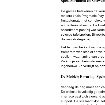
Spelassortiment en Softwar
De games betekenen de kern 
makers zoals Pragmatic Play,
fruitautomaten tot complexe vi
authentieke streams. De kwalit
assortiment past bij wat Nede
selectie tafelspellen. Bijvoor
die van strategie zijn.
Het technische kant van de sp
framerate was stabiel en we 
spellen, waar timing van groo
Zo kun je een bewuste keuze 
ingebouwd. Je verblijft op dez
De Mobiele Ervaring: Spe
Vandaag de dag moet een casi
De website is volledig geopti
interface past zich vloeiend a
support. De site laadt vlot, 