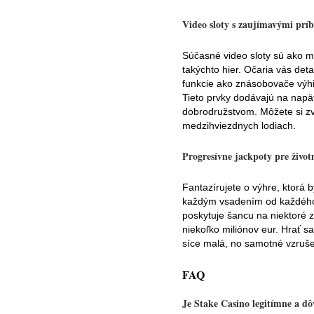
Video sloty s zaujímavými prí
Súčasné video sloty sú ako ma
takýchto hier. Očaria vás det
funkcie ako znásobovače výhi
Tieto prvky dodávajú na napä
dobrodružstvom. Môžete si zv
medzihviezdnych lodiach.
Progresívne jackpoty pre živo
Fantazírujete o výhre, ktorá 
každým vsadením od každého 
poskytuje šancu na niektoré z
niekoľko miliónov eur. Hrať s
síce malá, no samotné vzrušen
FAQ
Je Stake Casino legitímne a d