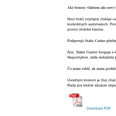
Aké bonusy vládzem ako nový 
Noví hráči zvyčajne získajú u
konkrétnych automatoch. Ponu
promo stránke kasína.
Podporuje Stake Casino platb
Áno. Stake Casino funguje s k
Nepochybne, stále dokážete p
Čo mám robiť, ak mám problé
Úvodným krokom je živý chat, 
Rady pre bežné situácie objav
Download PDF