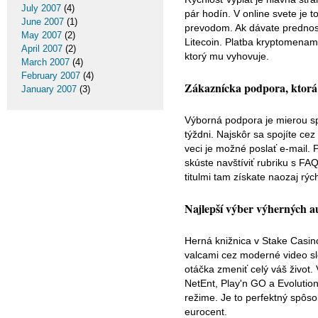
July 2007
(4)
pár hodín. V online svete je 
June 2007
(1)
prevodom. Ak dávate prednosť
May 2007
(2)
Litecoin. Platba kryptomenami
April 2007
(2)
ktorý mu vyhovuje.
March 2007
(4)
February 2007
(4)
Zákaznícka podpora, ktor
January 2007
(3)
Výborná podpora je mierou sp
týždni. Najskôr sa spojíte ce
veci je možné poslať e-mail. 
skúste navštíviť rubriku s F
titulmi tam získate naozaj rých
Najlepší výber výherných 
Herná knižnica v Stake Casino
valcami cez moderné video sl
otáčka zmeniť celý váš život.
NetEnt, Play'n GO a Evolution
režime. Je to perfektný spôso
eurocent.