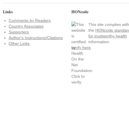
Links
HONcode
Comments by Readers
This site complies wit
Country Associates
the
HONcode standar
Supporters
for trustworthy health
Author's Instructions/Citations
information:
Other Links
verify here
.