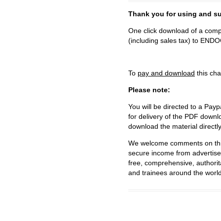
Thank you for using and
One click download of a compl
(including sales tax) to 
To
pay and download
this cha
Please note:
You will be directed to a Payp
for delivery of the PDF downl
download the material directl
We welcome comments on this 
secure income from advertisem
free, comprehensive, authorit
and trainees around the world