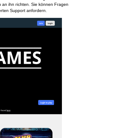
h an ihn richten. Sie können Fragen
erten Support anfordern.