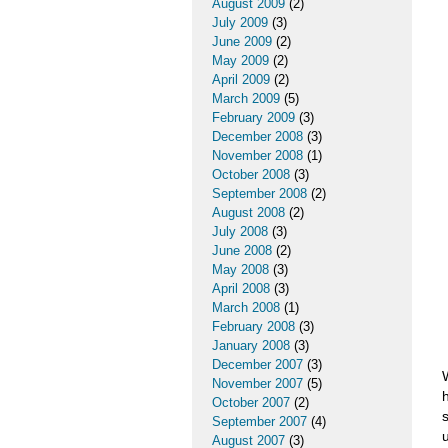
August 2009
(2)
July 2009
(3)
June 2009
(2)
May 2009
(2)
April 2009
(2)
March 2009
(5)
February 2009
(3)
December 2008
(3)
November 2008
(1)
October 2008
(3)
September 2008
(2)
August 2008
(2)
July 2008
(3)
June 2008
(2)
May 2008
(3)
April 2008
(3)
March 2008
(1)
February 2008
(3)
January 2008
(3)
December 2007
(3)
November 2007
(5)
October 2007
(2)
September 2007
(4)
August 2007
(3)