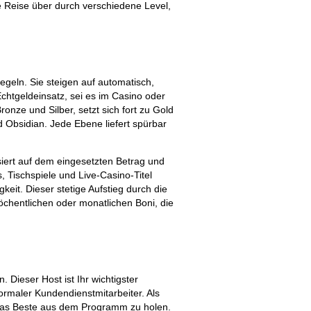
e Reise über durch verschiedene Level,
geln. Sie steigen auf automatisch,
chtgeldeinsatz, sei es im Casino oder
onze und Silber, setzt sich fort zu Gold
d Obsidian. Jede Ebene liefert spürbar
siert auf dem eingesetzten Betrag und
, Tischspiele und Live-Casino-Titel
keit. Dieser stetige Aufstieg durch die
öchentlichen oder monatlichen Boni, die
Dieser Host ist Ihr wichtigster
normaler Kundendienstmitarbeiter. Als
, das Beste aus dem Programm zu holen.