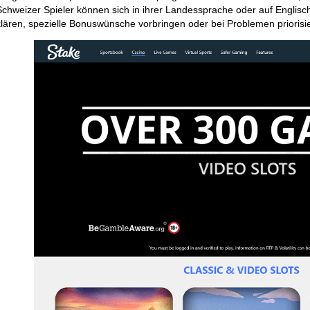
Schweizer Spieler können sich in ihrer Landessprache oder auf Englisc
klären, spezielle Bonuswünsche vorbringen oder bei Problemen priorisi