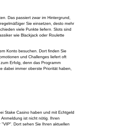
ten. Das passiert zwar im Hintergrund,
d regelmäßiger Sie einsetzen, desto mehr
chieden viele Punkte liefern. Slots sind
ssiker wie Blackjack oder Roulette
rem Konto besuchen. Dort finden Sie
motionen und Challenges liefert oft
n zum Erfolg, denn das Programm
e dabei immer oberste Priorität haben,
 bei Stake Casino haben und mit Echtgeld
Anmeldung ist nicht nötig. Ihren
 "VIP". Dort sehen Sie Ihren aktuellen