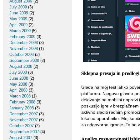
August 2009
(2)
July 2009
(3)
June 2009
(2)
May 2009
(2)
April 2009
(2)
March 2009
(5)
February 2009
(3)
December 2008
(3)
November 2008
(1)
October 2008
(3)
September 2008
(2)
August 2008
(2)
Sklepna presoja in predlogi
July 2008
(3)
June 2008
(2)
May 2008
(3)
Glede na moj test lahko povem
April 2008
(3)
platformo. Njegove glavne pred
March 2008
(1)
delovanje na mobilni napravi 
February 2008
(3)
poskusijo igre v brezplačnem 
January 2008
(3)
aktivno slediti rednim promoci
December 2007
(3)
lokalne uporabnike. Moj končn
November 2007
(5)
za odgovorno igranje. To bo v
October 2007
(2)
September 2007
(4)
Analiza raznovrstnosti izbir
August 2007
(3)