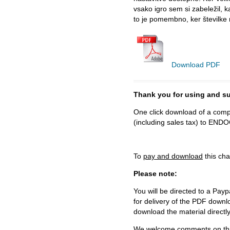
vsako igro sem si zabeležil, 
to je pomembno, ker številke
Download PDF
Thank you for using and
One click download of a compl
(including sales tax) to 
To
pay and download
this cha
Please note:
You will be directed to a Payp
for delivery of the PDF downl
download the material directl
We welcome comments on this 