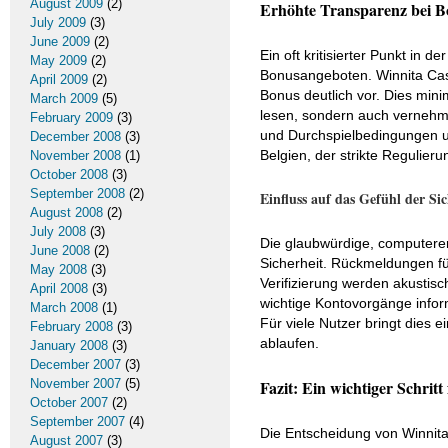
August 2009
(2)
Erhöhte Transparenz bei 
July 2009
(3)
June 2009
(2)
Ein oft kritisierter Punkt i
May 2009
(2)
Bonusangeboten. Winnita Casi
April 2009
(2)
Bonus deutlich vor. Dies minim
March 2009
(5)
lesen, sondern auch vernehm
February 2009
(3)
und Durchspielbedingungen un
December 2008
(3)
Belgien, der strikte Regulieru
November 2008
(1)
October 2008
(3)
September 2008
(2)
Einfluss auf das Gefühl der Sic
August 2008
(2)
July 2008
(3)
Die glaubwürdige, computere
June 2008
(2)
Sicherheit. Rückmeldungen fü
May 2008
(3)
Verifizierung werden akustisch
April 2008
(3)
wichtige Kontovorgänge inform
March 2008
(1)
Für viele Nutzer bringt dies 
February 2008
(3)
ablaufen.
January 2008
(3)
December 2007
(3)
November 2007
(5)
Fazit: Ein wichtiger Schrit
October 2007
(2)
September 2007
(4)
Die Entscheidung von Winnita 
August 2007
(3)