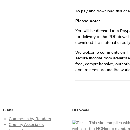
To
pay and download
this cha
Please note:
You will be directed to a Payp
for delivery of the PDF downl
download the material directl
We welcome comments on this 
secure income from advertisem
free, comprehensive, authorit
and trainees around the world
Links
HONcode
Comments by Readers
This site complies wit
Country Associates
the
HONcode standar