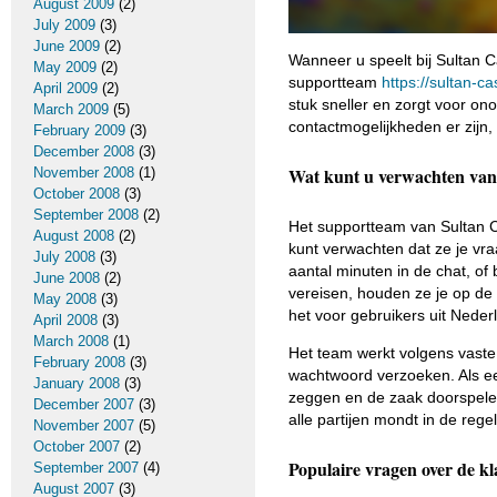
August 2009
(2)
July 2009
(3)
June 2009
(2)
Wanneer u speelt bij Sultan
May 2009
(2)
supportteam
https://sultan-ca
April 2009
(2)
stuk sneller en zorgt voor on
March 2009
(5)
contactmogelijkheden er zijn, 
February 2009
(3)
December 2008
(3)
Wat kunt u verwachten van
November 2008
(1)
October 2008
(3)
September 2008
(2)
Het supportteam van Sultan Ca
August 2008
(2)
kunt verwachten dat ze je vr
July 2008
(3)
aantal minuten in de chat, of
June 2008
(2)
vereisen, houden ze je op de
May 2008
(3)
het voor gebruikers uit Neder
April 2008
(3)
March 2008
(1)
Het team werkt volgens vaste
February 2008
(3)
wachtwoord verzoeken. Als een
January 2008
(3)
zeggen en de zaak doorspelen
December 2007
(3)
alle partijen mondt in de regel
November 2007
(5)
October 2007
(2)
Populaire vragen over de kl
September 2007
(4)
August 2007
(3)