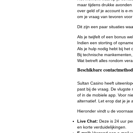
maar tijdens drukke avonden o
over geld of je account is e-ma
om je vraag van tevoren voor
Dit zijn een paar situaties wa
Als je twijfelt of een bonus we
Indien een storting of opname 
Als je hulp nodig hebt bij het 
Bij technische mankementen, z
Wat betreft alles rondom vera
Beschikbare contactmethode
Sultan Casino heeft uiteenlo
past bij de vraag. De vlugste
of in de mobiele app. Voor n
alternatief. Let erop dat je 
Hieronder vindt u de voorna
Live Chat:
Deze is 24 uur pe
en korte verduidelijkingen.
E-mail:
Verzend een e-mail vo